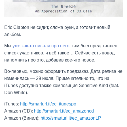
Eric Clapton не сидит, сложа руки, а готовит новый
альбом.
Мы
уже как-то писали про него
, там был представлен
список участников, и всё такое… Сейчас есть повод
напомнить про это, добавив кое-что новое.
Во-первых, можно оформить предзаказ. Дата релиза не
изменилась — 29 июля. Примечательно то, что на
iTunes доступна также композиция Sensitive Kind (feat.
Don White).
iTunes:
http://smarturl.it/ec_itunespo
Amazon (CD):
http://smarturl.it/ec_amazoncd
Amazon (Винил):
http://smarturl.it/ec_amazonLP