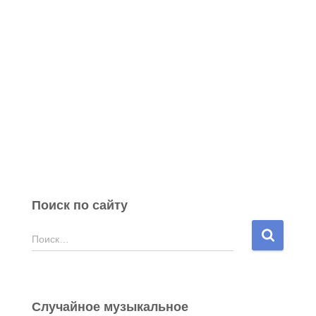
Поиск по сайту
Н
Поиск…
а
й
т
и
Случайное музыкальное
: