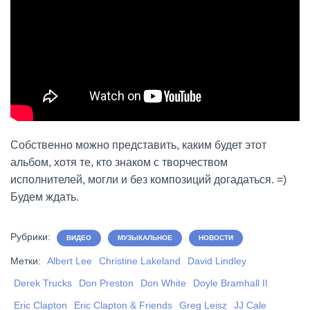
Собственно можно представить, каким будет этот
альбом, хотя те, кто знаком с творчеством
исполнителей, могли и без композиций догадаться. =)
Будем ждать.
Рубрики:
ВИДЕО
МУЗЫКАЛЬНОЕ
НОВОСТИ
Метки:
Albert Lee
Christine Lakeland
David Lindley
Derek Trucks
Don Preston
Don White
Doyle Bramhall II
Eric Clapton
Eric Clapton & Friends
Greg Leisz
JJ Cale