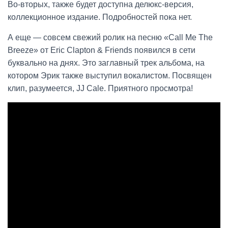
Во-вторых, также будет доступна делюкс-версия,
коллекционное издание. Подробностей пока нет.
А еще — совсем свежий ролик на песню «Call Me The
Breeze» от Eric Clapton & Friends появился в сети
буквально на днях. Это заглавный трек альбома, на
котором Эрик также выступил вокалистом. Посвящен
клип, разумеется, JJ Cale. Приятного просмотра!