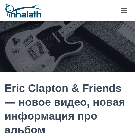
П
Е
Р
Е
К
Л
Ю
Ч
И
Т
Ь
Н
А
Eric Clapton & Friends
В
И
— новое видео, новая
Г
А
информация про
Ц
И
Ю
альбом