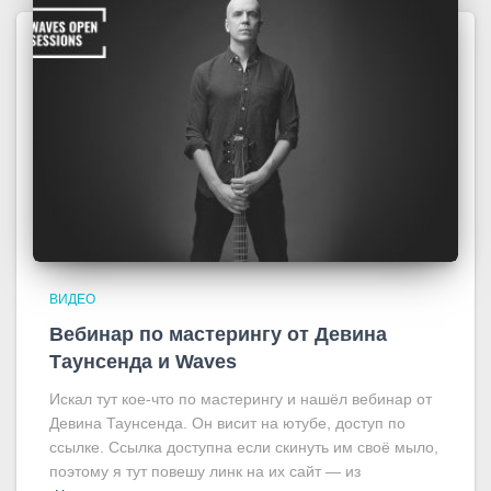
ВИДЕО
Вебинар по мастерингу от Девина
Таунсенда и Waves
Искал тут кое-что по мастерингу и нашёл вебинар от
Девина Таунсенда. Он висит на ютубе, доступ по
ссылке. Ссылка доступна если скинуть им своё мыло,
поэтому я тут повешу линк на их сайт — из