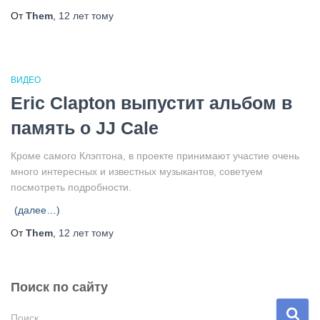
От
Them
,
12 лет
тому
ВИДЕО
Eric Clapton выпустит альбом в
память о JJ Cale
Кроме самого Клэптона, в проекте принимают участие очень
много интересных и известных музыкантов, советуем
посмотреть подробности.
(далее…)
От
Them
,
12 лет
тому
Поиск по сайту
Н
Поиск…