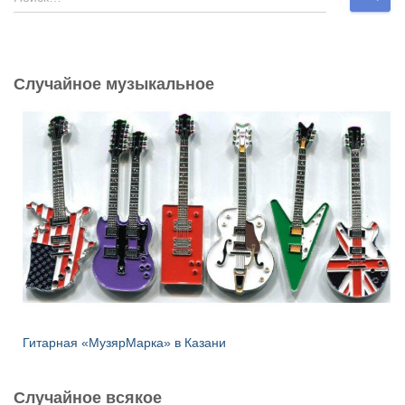
а
й
т
и
Случайное музыкальное
:
Гитарная «МузярМарка» в Казани
Случайное всякое