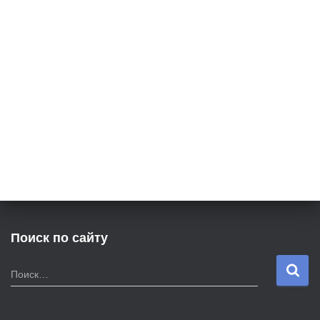
Поиск по сайту
Н
Поиск…
а
й
т