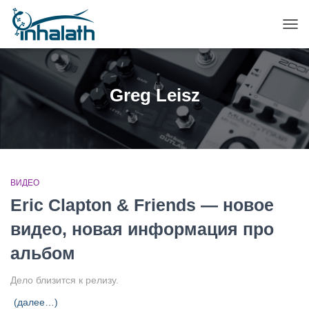
ПЕР
НАВ
Greg Leisz
ВИДЕО
Eric Clapton & Friends — новое
видео, новая информация про
альбом
Дело близится к релизу.
(далее…)