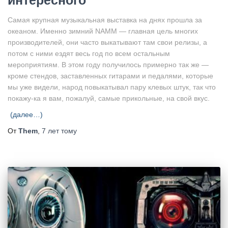
интересного
Самая крупная музыкальная выставка на днях прошла за
океаном. Именно зимний NAMM — главная цель многих
производителей, они часто выкатывают там свои релизы, а
потом с ними ездят весь год по всем остальным
мероприятиям. В этом году получилось примерно так же —
кроме стендов, заставленных гитарами и педалями, которые
мы уже видели, народ повыкатывал пару клевых штук, так что
покажу-ка я вам, пожалуй, самые прикольные, на свой вкус.
(далее…)
От
Them
,
7 лет
тому