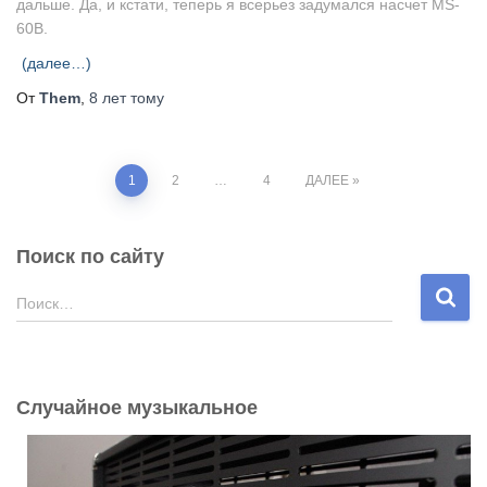
дальше. Да, и кстати, теперь я всерьез задумался насчет MS-
60B.
(далее…)
От
Them
,
8 лет
тому
Пагинация
1
2
…
4
ДАЛЕЕ
записей
Поиск по сайту
Н
Поиск…
а
й
т
и
Случайное музыкальное
: