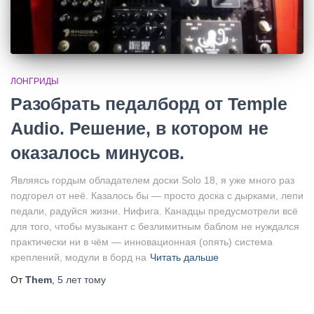
ЛОНГРИДЫ
Разобрать педалборд от Temple
Audio. Решение, в котором не
оказалось минусов.
Являясь гордым обладателем доски Solo 18, я уже много раз
подгорел от неё. Казалось бы — просто доска с дырками, лепи
педали, радуйся жизни. Нифига. Канадцы предусмотрели всё
для того, чтобы музыкант с безлимитным баблом не нуждался
практически ни в чём — инновационная (опять) система
креплений, модули в борд на
Читать дальше
От
Them
,
5 лет
тому