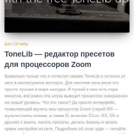
БАС-ГИТАРЫ
ToneLib — редактор пресетов
для процессоров Zoom
Буквально только что я потестил сервис ToneLib и остался от
него в неописуемом восторге. Для лентяев типа меня это
просто лучшая в мире находка. И пускай в нем есть пара
минусов, всё равно эта штука выводит процессор совершенно
на новый уровень. Что это такое? Да просто интерфейс,
позволяющий крутить ваш процессор Zoom (серий MS —
мультистомпы всякие, а также G, включая G1on, G3, G5 и
другие) с компа, писать пресеты, делать бекапы и качать
чужие настройки из сети. Подробнее об этом чуде — читайте