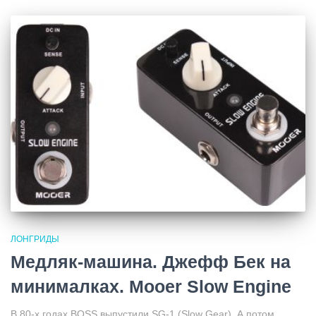
ЛОНГРИДЫ
Медляк-машина. Джефф Бек на
минималках. Mooer Slow Engine
В 80-х годах BOSS выпустили SG-1 (Slow Gear). А потом