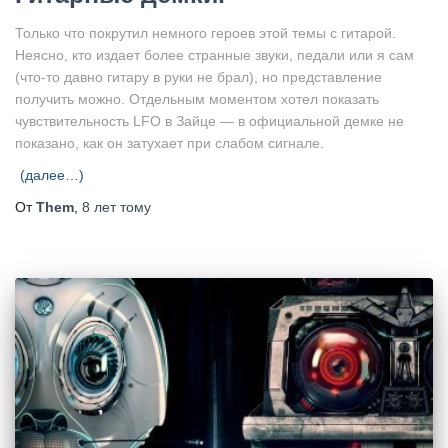
Только что покрутил немного героев этой темы с гитарой.
Неясно, кто издает более странные звуки, педали или я сам
(что-то давно гитару в руки не брал), но представление
получить можно. Отдельным моментом хотел показать
чувствительность LFO в Зайце — в официальной демке не
показано, как он затухает при слабом сигнале.
(далее…)
От
Them
,
8 лет
тому