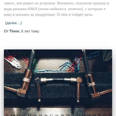
такого, всё равно не устроило. Внезапно, спасение пришло в
виде рюкзака KAKA (гении нейминга, конечно), с которым я
езжу в магазин за продуктами. О нём и пойдёт речь.
(далее…)
От
Them
,
6 лет
тому