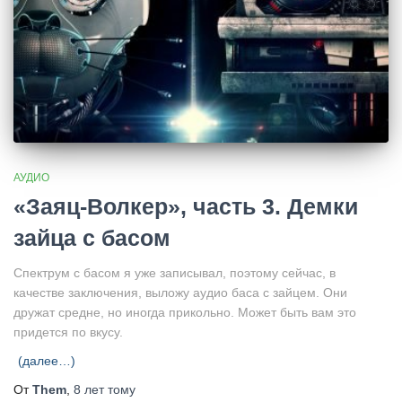
АУДИО
«Заяц-Волкер», часть 3. Демки
зайца с басом
Спектрум с басом я уже записывал, поэтому сейчас, в
качестве заключения, выложу аудио баса с зайцем. Они
дружат средне, но иногда прикольно. Может быть вам это
придется по вкусу.
(далее…)
От
Them
,
8 лет
тому