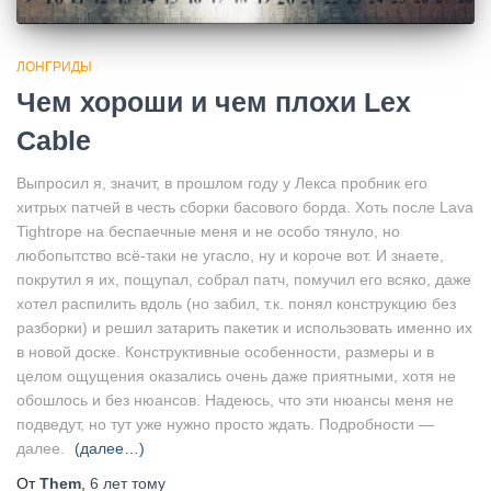
ЛОНГРИДЫ
Чем хороши и чем плохи Lex
Cable
Выпросил я, значит, в прошлом году у Лекса пробник его
хитрых патчей в честь сборки басового борда. Хоть после Lava
Tightrope на беспаечные меня и не особо тянуло, но
любопытство всё-таки не угасло, ну и короче вот. И знаете,
покрутил я их, пощупал, собрал патч, помучил его всяко, даже
хотел распилить вдоль (но забил, т.к. понял конструкцию без
разборки) и решил затарить пакетик и использовать именно их
в новой доске. Конструктивные особенности, размеры и в
целом ощущения оказались очень даже приятными, хотя не
обошлось и без нюансов. Надеюсь, что эти нюансы меня не
подведут, но тут уже нужно просто ждать. Подробности —
далее.
(далее…)
От
Them
,
6 лет
тому