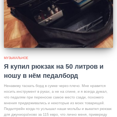
МУЗЫКАЛЬНОЕ
Я купил рюкзак на 50 литров и
ношу в нём педалборд
Ненавижу таскать борд в сумке через плечо. Мне нравится
носить инструмент в руках, а не на спине, и я всегда думал,
что педалям при переноске самое место сзади, похожего
мнения придерживались и некоторые из моих товарищей.
Педалтрейн когда-то услышал наши мольбы и выкатил рюкзак
для джуниора\ново за 115 евро, что лично меня, привереду