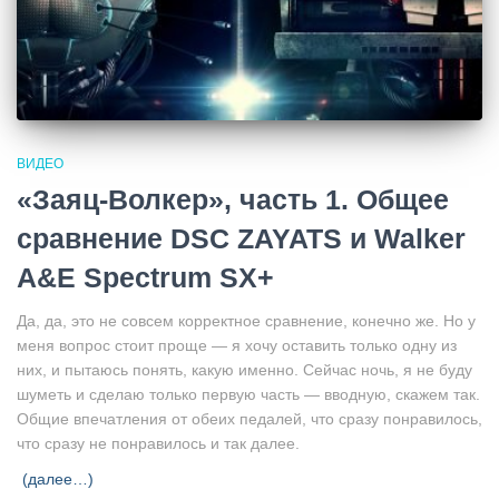
ВИДЕО
«Заяц-Волкер», часть 1. Общее
сравнение DSC ZAYATS и Walker
A&E Spectrum SX+
Да, да, это не совсем корректное сравнение, конечно же. Но у
меня вопрос стоит проще — я хочу оставить только одну из
них, и пытаюсь понять, какую именно. Сейчас ночь, я не буду
шуметь и сделаю только первую часть — вводную, скажем так.
Общие впечатления от обеих педалей, что сразу понравилось,
что сразу не понравилось и так далее.
(далее…)