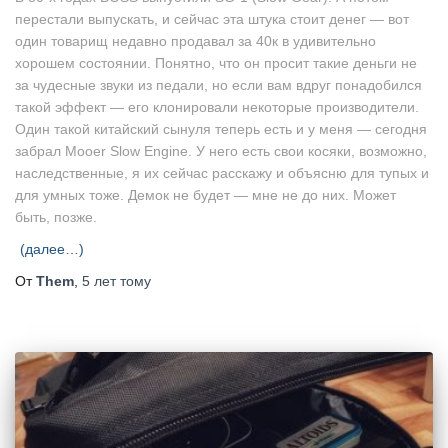
перестали выпускать, и сейчас эта штука стоит денег — вот
один товарищ недавно продавал за 40к в удивительно
хорошем состоянии. Понятно, что он просит такие деньги не
за чудесные звуки из педали, но если вам вдруг понадобился
такой эффект — его клонировали некоторые производители.
Один такой китайский сынуля теперь есть и у меня — сегодня
забрал Mooer Slow Engine. У него есть свои косяки, возможно,
наследственные, я их сейчас расскажу и объясню для тупых и
для умных тоже. Демок не будет — мне не до них. Может
быть, позже.
(далее…)
От
Them
,
5 лет
тому