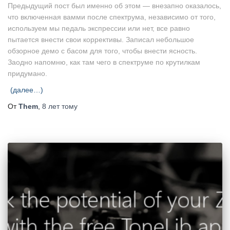
Предыдущий пост был именно об этом — внезапно оказалось,
что включенная вамми после спектрума, независимо от того,
используем мы педаль экспрессии или нет, все равно
пытается внести свои коррективы. Записал небольшое
обзорное демо с басом для того, чтобы внести ясность.
Заодно напомню, как там чего в спектруме по крутилкам
придумано.
(далее…)
От
Them
,
8 лет
тому