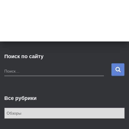
Поиск по сайту
Н
Поиск…
а
й
т
и
Все рубрики
:
В
с
е