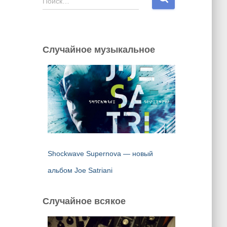
Поиск…
а
й
т
и
Случайное музыкальное
:
Shockwave Supernova — новый
альбом Joe Satriani
Случайное всякое