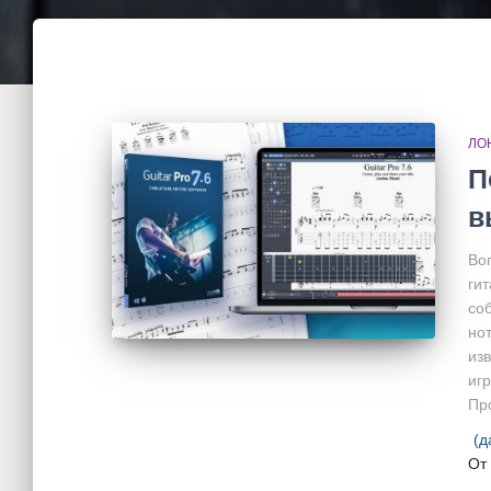
ЛО
П
в
Воп
гит
со
но
из
иг
Пр
(д
От