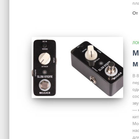
пл
От
ЛО
М
м
В 
пер
од
сос
зв
— 
ки
Moo
на
дл