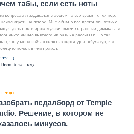
ачем табы, если есть ноты
им вопросом я задавался в общем-то всё время, с тех пор,
к начал играть на гитаре. Мне обычно все прогоняли всякую
умную дичь про теорию музыки, всякие странные домыслы, и
тоге никто ничего внятного ни разу не рассказал. Но так
ло, что у меня сейчас салат из партитур и табулатур, и я
онец-то понял, в чём прикол.
алее…)
Them
,
5 лет
тому
НГРИДЫ
азобрать педалборд от Temple
udio. Решение, в котором не
казалось минусов.