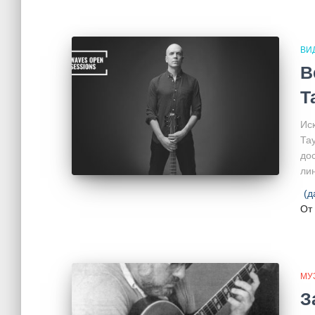
ВИ
В
Т
Ис
Та
до
лин
(д
От
МУ
З