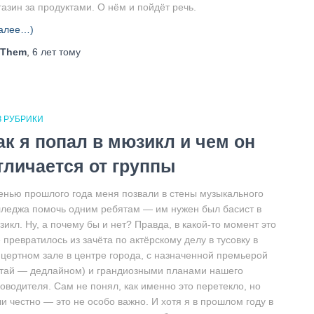
азин за продуктами. О нём и пойдёт речь.
алее…)
Them
,
6 лет
тому
З РУБРИКИ
ак я попал в мюзикл и чем он
тличается от группы
енью прошлого года меня позвали в стены музыкального
лледжа помочь одним ребятам — им нужен был басист в
икл. Ну, а почему бы и нет? Правда, в какой-то момент это
 превратилось из зачёта по актёрскому делу в тусовку в
нцертном зале в центре города, с назначенной премьерой
итай — дедлайном) и грандиозными планами нашего
ководителя. Сам не понял, как именно это перетекло, но
и честно — это не особо важно. И хотя я в прошлом году в