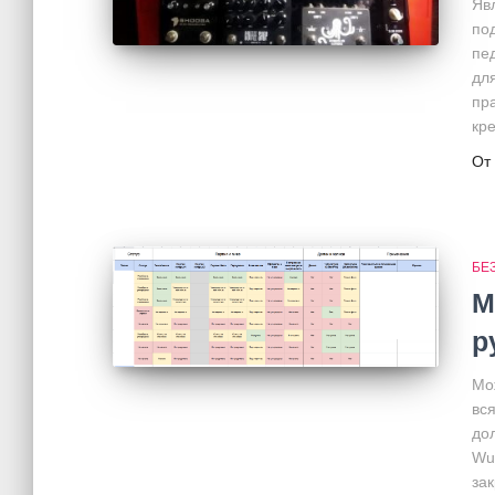
Яв
по
пе
дл
пр
кр
От
БЕ
М
р
Мо
вс
до
Wun
за