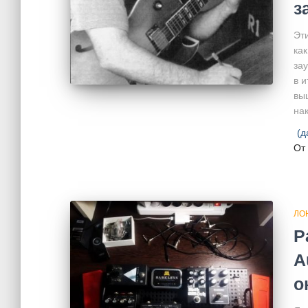
з
Эт
ка
за
в и
выш
нак
(д
От
ЛО
Р
A
о