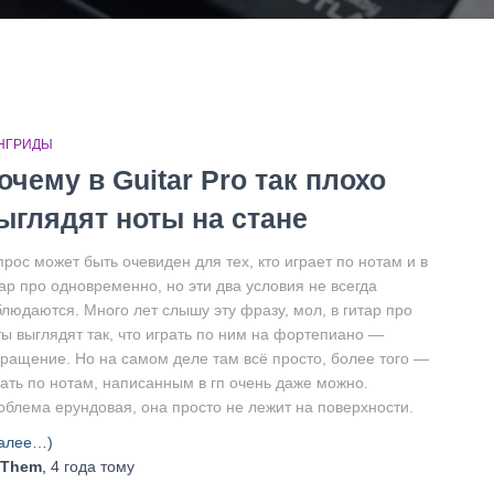
НГРИДЫ
очему в Guitar Pro так плохо
ыглядят ноты на стане
рос может быть очевиден для тех, кто играет по нотам и в
ар про одновременно, но эти два условия не всегда
блюдаются. Много лет слышу эту фразу, мол, в гитар про
ты выглядят так, что играть по ним на фортепиано —
вращение. Но на самом деле там всё просто, более того —
рать по нотам, написанным в гп очень даже можно.
облема ерундовая, она просто не лежит на поверхности.
алее…)
Them
,
4 года
тому