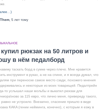
зже.
алее…)
Them
,
5 лет
тому
ЗЫКАЛЬНОЕ
 купил рюкзак на 50 литров и
ошу в нём педалборд
навижу таскать борд в сумке через плечо. Мне нравится
ить инструмент в руках, а не на спине, и я всегда думал, что
далям при переноске самое место сзади, похожего мнения
идерживались и некоторые из моих товарищей. Педалтрейн
гда-то услышал наши мольбы и выкатил рюкзак для
ниора\ново за 115 евро, что лично меня, привереду такого,
ё равно не устроило. Внезапно, спасение пришло в виде
зака KAKA (гении нейминга, конечно), с которым я езжу в