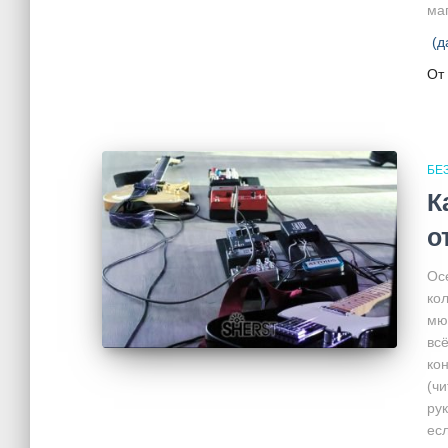
маг
(д
От
БЕ
К
о
Ос
ко
мюз
всё
ко
(ч
ру
есл