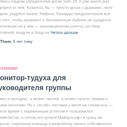
ляясь гордым обладателем доски Solo 18, я уже много раз
дгорел от неё. Казалось бы — просто доска с дырками, лепи
дали, радуйся жизни. Нифига. Канадцы предусмотрели всё
я того, чтобы музыкант с безлимитным баблом не нуждался
актически ни в чём — инновационная (опять) система
еплений, модули в борд на
Читать дальше
Them
,
5 лет
тому
З РУБРИКИ
онитор-тудуха для
уководителя группы
жет я ортодокс, а может лентяй, а может просто привык к
яким мелочам. Но с «to-do» листами у меня не сложилось —
лгое время с переменным успехом я пользовался
derlist’ом, а потом его купили Майкрософт и сразу же
крыли, перекинув команду в разработку своего собственного