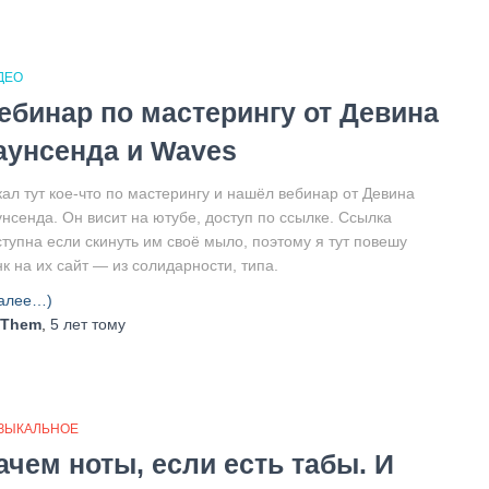
ДЕО
ебинар по мастерингу от Девина
аунсенда и Waves
кал тут кое-что по мастерингу и нашёл вебинар от Девина
унсенда. Он висит на ютубе, доступ по ссылке. Ссылка
ступна если скинуть им своё мыло, поэтому я тут повешу
к на их сайт — из солидарности, типа.
алее…)
Them
,
5 лет
тому
ЗЫКАЛЬНОЕ
ачем ноты, если есть табы. И