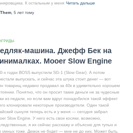
анировщика. К остальным у меня
Читать дальше
Them
,
5 лет
тому
НГРИДЫ
едляк-машина. Джефф Бек на
инималках. Mooer Slow Engine
80-х годах BOSS выпустили SG-1 (Slow Gear). А потом
естали выпускать, и сейчас эта штука стоит денег — вот
ин товарищ недавно продавал за 40к в удивительно хорошем
тоянии. Понятно, что он просит такие деньги не за чудесные
уки из педали, но если вам вдруг понадобился такой эффект
его клонировали некоторые производители. Один такой
тайский сынуля теперь есть и у меня — сегодня забрал
er Slow Engine. У него есть свои косяки, возможно,
следственные, я их сейчас расскажу и объясню для тупых и
я умных тоже. Демок не будет — мне не до них. Может быть,