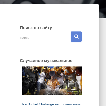
Поиск по сайту
Н
Поиск…
а
й
т
и
Случайное музыкальное
:
Ice Bucket Challenge не прошел мимо