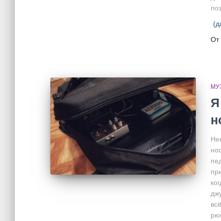
по
(д
От
МУ
Я
н
Не
нос
пе
пр
ко
джу
вс
рюк