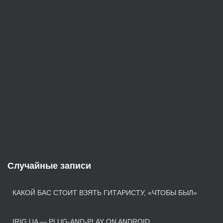
й
Случайные записи
КАКОЙ БАС СТОИТ ВЗЯТЬ ГИТАРИСТУ, «ЧТОБЫ БЫЛ»
IRIG UA — PLUG-AND-PLAY ON ANDROID