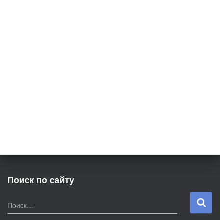
Поиск по сайту
Н
Поиск…
а