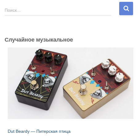
Н
Поиск…
а
й
т
и
Случайное музыкальное
:
Dut Beardy — Питерская птица