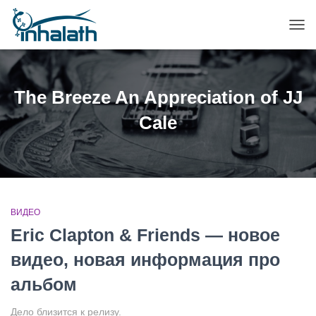
ПЕР
НАВ
The Breeze An Appreciation of JJ
Cale
ВИДЕО
Eric Clapton & Friends — новое
видео, новая информация про
альбом
Дело близится к релизу.