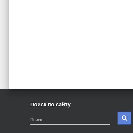
Поиск по сайту
Н
Поиск…
а
й