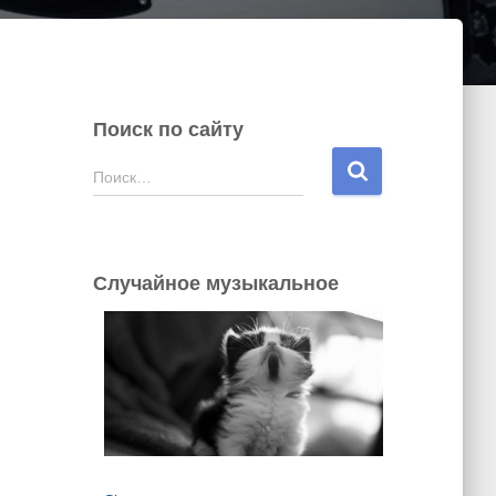
Поиск по сайту
Н
Поиск…
а
й
т
и
Случайное музыкальное
: