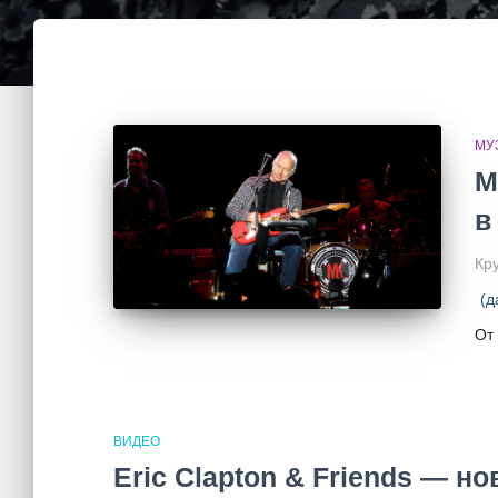
МУ
M
в
Кру
(д
От
ВИДЕО
Eric Clapton & Friends — 