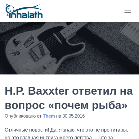
П
Е
Р
Е
К
Л
Ю
Ч
И
Т
Ь
Н
А
H.P. Baxxter ответил на
В
И
вопрос «почем рыба»
Г
А
Опубликовано от
Them
на
30.05.2016
Ц
И
Ю
Отличные новости! Да, я знаю, что это не про гитары,
но это главная интрига моего детства — что за