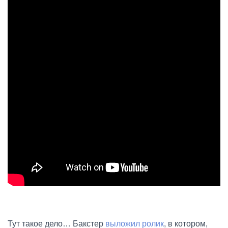
Тут такое дело… Бакстер
выложил ролик
, в котором,