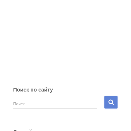
Поиск по сайту
Н
Поиск…
а
й
т
и