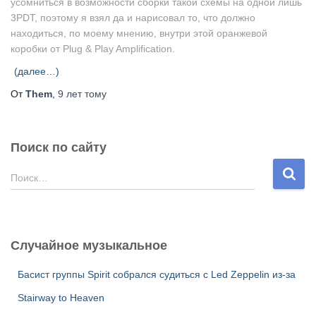
усомниться в возможности сборки такой схемы на одной лишь
3PDT, поэтому я взял да и нарисовал то, что должно
находиться, по моему мнению, внутри этой оранжевой
коробки от Plug & Play Amplification.
(далее…)
От
Them
,
9 лет
тому
Поиск по сайту
Н
Поиск…
а
й
т
и
Случайное музыкальное
:
Басист группы Spirit собрался судиться с Led Zeppelin из-за
Stairway to Heaven