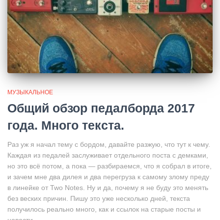
МУЗЫКАЛЬНОЕ
Общий обзор педалборда 2017
года. Много текста.
Раз уж я начал тему с бордом, давайте разжую, что тут к чему.
Каждая из педалей заслуживает отдельного поста с демками,
но это всё потом, а пока — разбираемся, что я собрал в итоге,
и зачем мне два дилея и два перегруза к самому злому преду
в линейке от Two Notes. Ну и да, почему я не буду это менять
без веских причин. Пишу это уже несколько дней, текста
получилось реально много, как и ссылок на старые посты и
новости.