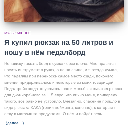
МУЗЫКАЛЬНОЕ
Я купил рюкзак на 50 литров и
ношу в нём педалборд
Ненавижу таскать борд в сумке через плечо. Мне нравится
носить инструмент в руках, а не на спине, и я всегда думал,
что педалям при переноске самое место сзади, похожего
мнения придерживались и некоторые из моих товарищей.
Педалтрейн когда-то услышал наши мольбы и выкатил рюкзак
для джуниора\ново за 115 евро, что лично меня, привереду
такого, всё равно не устроило. Внезапно, спасение пришло в
виде рюкзака KAKA (гении нейминга, конечно), с которым я
езжу в магазин за продуктами. О нём и пойдёт речь.
(далее…)