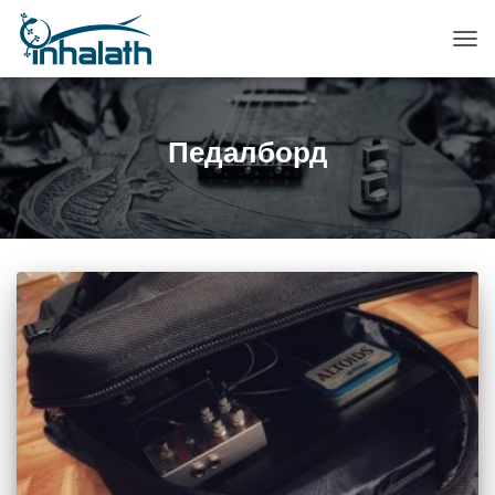
ПЕР
НАВ
Педалборд