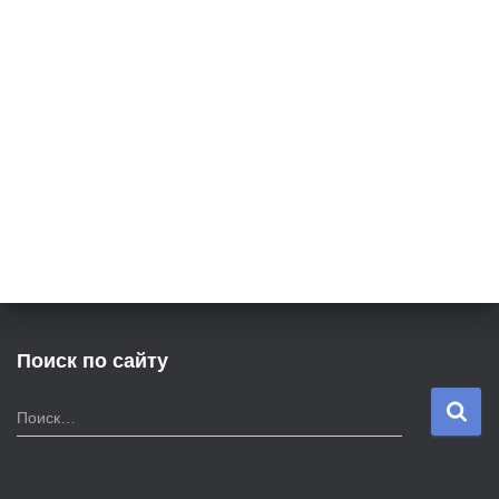
Поиск по сайту
Н
Поиск…
а
й
т