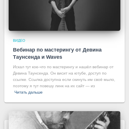
ВИДЕО
Вебинар по мастерингу от Девина
Таунсенда и Waves
Искал тут кое-что по мастерингу и нашёл вебинар от
Девина Таунсенда. Он висит на ютубе, доступ по
ссылке. Ссылка доступна если скинуть им своё мыло,
поэтому я тут повешу линк на их сайт — из
Читать дальше