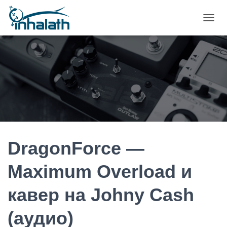
П
Е
Р
Е
К
Л
Ю
Ч
И
Т
Ь
Н
А
DragonForce —
В
И
Maximum Overload и
Г
А
кавер на Johny Cash
Ц
И
Ю
(аудио)