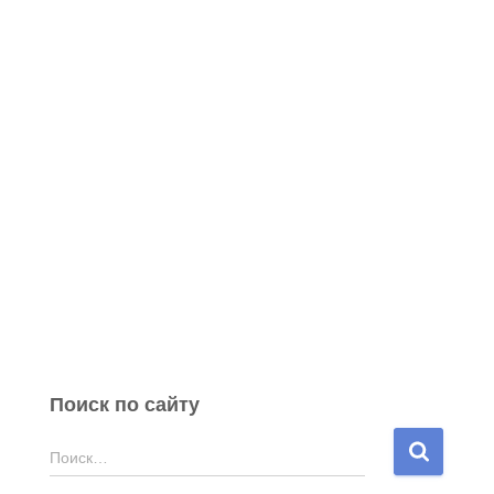
Поиск по сайту
Н
Поиск…
а