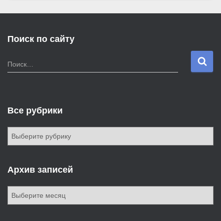
Поиск по сайту
Н
Поиск…
а
й
т
и
Все рубрики
:
В
с
е
р
Архив записей
у
б
А
р
р
и
х
к