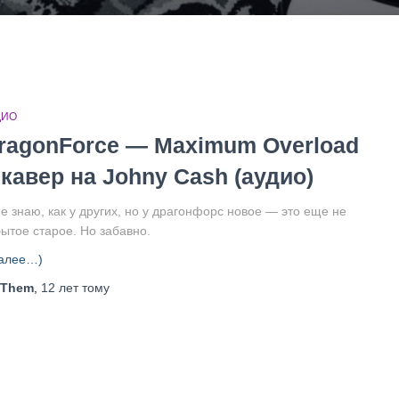
ДИО
ragonForce — Maximum Overload
 кавер на Johny Cash (аудио)
е знаю, как у других, но у драгонфорс новое — это еще не
бытое старое. Но забавно.
алее…)
Them
,
12 лет
тому