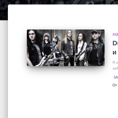
АУ
D
и
Я н
за
(д
От