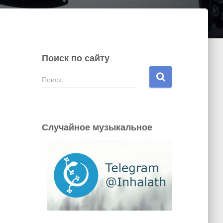
Поиск по сайту
Н
Поиск…
а
й
т
и
Случайное музыкальное
: