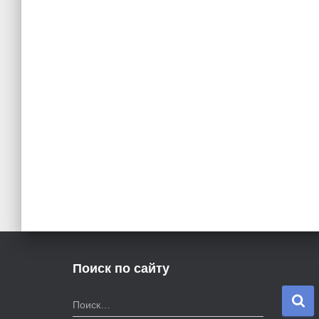
Поиск по сайту
Н
Поиск…
а