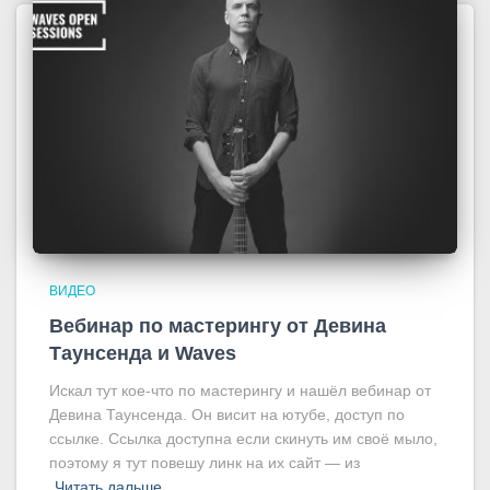
ВИДЕО
Вебинар по мастерингу от Девина
Таунсенда и Waves
Искал тут кое-что по мастерингу и нашёл вебинар от
Девина Таунсенда. Он висит на ютубе, доступ по
ссылке. Ссылка доступна если скинуть им своё мыло,
поэтому я тут повешу линк на их сайт — из
Читать дальше