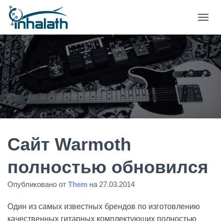
П
Е
Р
Е
К
Л
Ю
Ч
И
Т
Ь
Н
А
Сайт Warmoth
В
И
полностью обновился
Г
А
Опубликовано от
Them
на
27.03.2014
Ц
И
Ю
Один из самых известных брендов по изготовлению
качественных гитарных комплектующих полностью