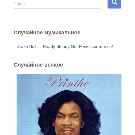
Н
Поиск…
а
й
т
и
Случайное музыкальное
:
Drake Bell — Ready Steady Go! Релиз состоялся!
Случайное всякое