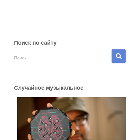
Поиск по сайту
Н
Поиск…
а
й
т
и
Случайное музыкальное
: