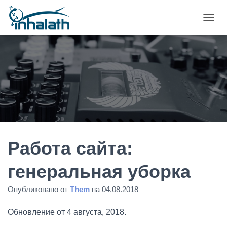
П
Е
Р
Е
К
Л
Ю
Ч
И
Т
Ь
Н
А
Работа сайта:
В
И
генеральная уборка
Г
А
Опубликовано от
Them
на
04.08.2018
Ц
И
Ю
Обновление от 4 августа, 2018.