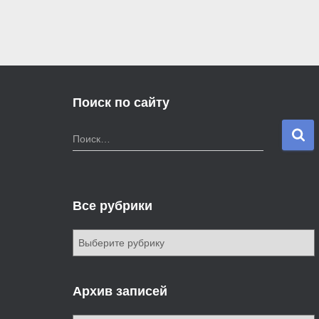
Поиск по сайту
Н
Поиск…
а
й
т
и
Все рубрики
:
В
с
е
р
Архив записей
у
б