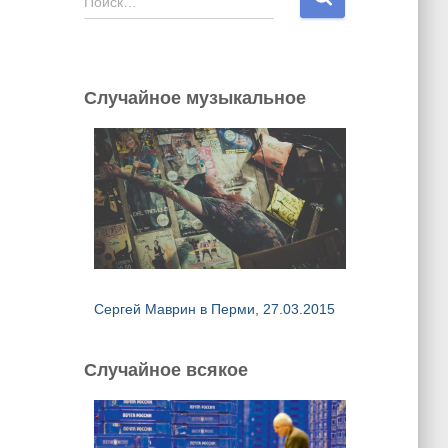
Поиск…
а
й
т
и
Случайное музыкальное
:
Сергей Маврин в Перми, 27.03.2015
Случайное всякое