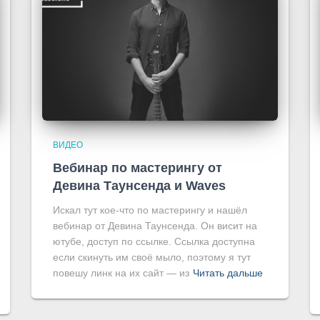
ВИДЕО
Вебинар по мастерингу от
Девина Таунсенда и Waves
Искал тут кое-что по мастерингу и нашёл
вебинар от Девина Таунсенда. Он висит на
ютубе, доступ по ссылке. Ссылка доступна
если скинуть им своё мыло, поэтому я тут
повешу линк на их сайт — из
Читать дальше