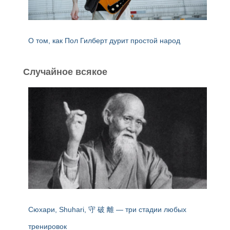
О том, как Пол Гилберт дурит простой народ
Случайное всякое
Сюхари, Shuhari, 守 破 離 — три стадии любых
тренировок