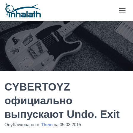
П
Е
Р
Е
К
Л
Ю
Ч
И
Т
Ь
Н
А
CYBERTOYZ
В
И
официально
Г
А
выпускают Undo. Exit
Ц
И
Ю
Опубликовано от
Them
на
05.03.2015