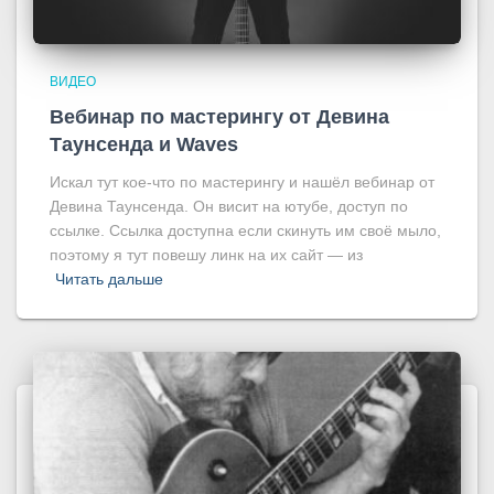
ВИДЕО
Вебинар по мастерингу от Девина
Таунсенда и Waves
Искал тут кое-что по мастерингу и нашёл вебинар от
Девина Таунсенда. Он висит на ютубе, доступ по
ссылке. Ссылка доступна если скинуть им своё мыло,
поэтому я тут повешу линк на их сайт — из
Читать дальше