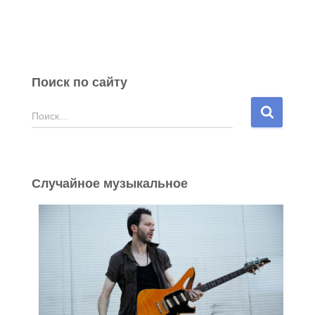
Поиск по сайту
Н
Поиск…
а
й
т
и
Случайное музыкальное
: