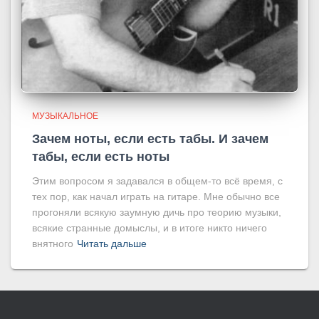
МУЗЫКАЛЬНОЕ
Зачем ноты, если есть табы. И зачем
табы, если есть ноты
Этим вопросом я задавался в общем-то всё время, с
тех пор, как начал играть на гитаре. Мне обычно все
прогоняли всякую заумную дичь про теорию музыки,
всякие странные домыслы, и в итоге никто ничего
внятного
Читать дальше