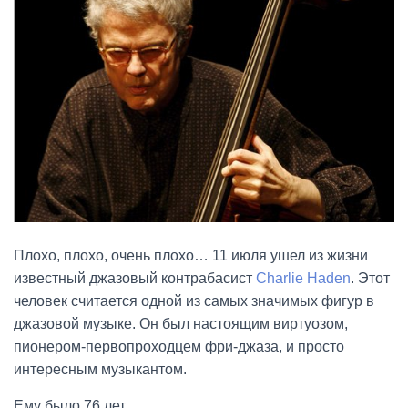
Плохо, плохо, очень плохо… 11 июля ушел из жизни
известный джазовый контрабасист
Charlie Haden
. Этот
человек считается одной из самых значимых фигур в
джазовой музыке. Он был настоящим виртуозом,
пионером-первопроходцем фри-джаза, и просто
интересным музыкантом.
Ему было 76 лет.