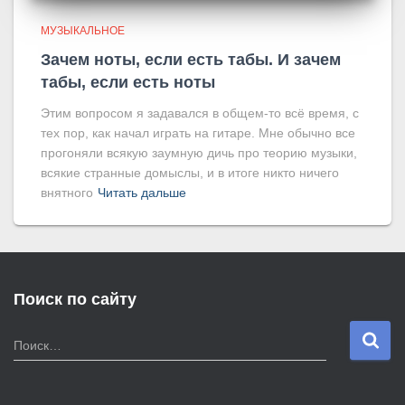
МУЗЫКАЛЬНОЕ
Зачем ноты, если есть табы. И зачем
табы, если есть ноты
Этим вопросом я задавался в общем-то всё время, с
тех пор, как начал играть на гитаре. Мне обычно все
прогоняли всякую заумную дичь про теорию музыки,
всякие странные домыслы, и в итоге никто ничего
внятного
Читать дальше
Поиск по сайту
Н
Поиск…
а
й
т