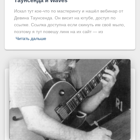
Таунсенда и Waves
Искал тут кое-что по мастерингу и нашёл вебинар от
Девина Таунсенда. Он висит на ютубе, доступ по
ссылке. Ссылка доступна если скинуть им своё мыло,
поэтому я тут повешу линк на их сайт — из
Читать дальше