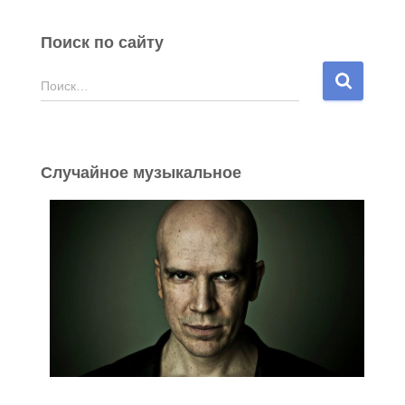
Поиск по сайту
Н
Поиск…
а
й
т
и
Случайное музыкальное
: