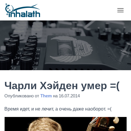
П
Е
Р
Е
К
Л
Ю
Ч
И
Т
Ь
Н
А
Чарли Хэйден умер =(
В
И
Опубликовано от
Them
на
16.07.2014
Г
А
Время идет, и не лечит, а очень даже наоборот. =(
Ц
И
Ю