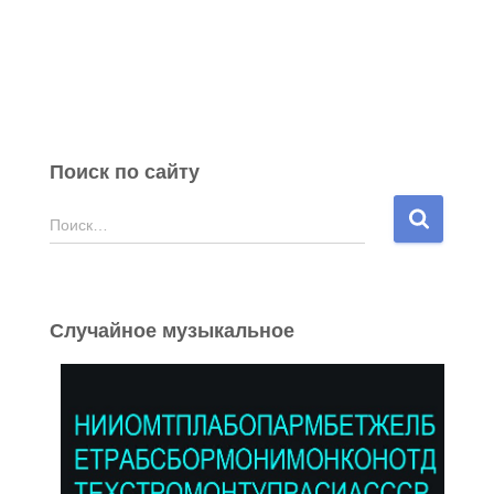
Поиск по сайту
Н
Поиск…
а
й
т
и
Случайное музыкальное
: