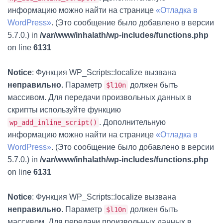
информацию можно найти на странице
«Отладка в
WordPress»
. (Это сообщение было добавлено в версии
5.7.0.) in
/var/www/inhalath/wp-includes/functions.php
on line
6131
Notice
: Функция WP_Scripts::localize вызвана
неправильно
. Параметр
должен быть
$l10n
массивом. Для передачи произвольных данных в
скрипты используйте функцию
. Дополнительную
wp_add_inline_script()
информацию можно найти на странице
«Отладка в
WordPress»
. (Это сообщение было добавлено в версии
5.7.0.) in
/var/www/inhalath/wp-includes/functions.php
on line
6131
Notice
: Функция WP_Scripts::localize вызвана
неправильно
. Параметр
должен быть
$l10n
массивом. Для передачи произвольных данных в