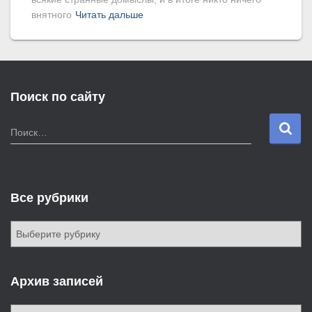
внятного
Читать дальше
Поиск по сайту
Н
Поиск…
а
й
т
и
Все рубрики
:
В
с
е
р
Архив записей
у
б
А