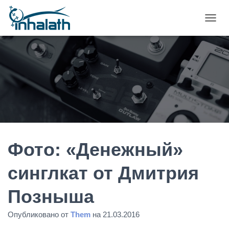
П
Е
Р
Е
К
Л
Ю
Ч
И
Т
Ь
Н
А
Фото: «Денежный»
В
И
синглкат от Дмитрия
Г
А
Позныша
Ц
И
Ю
Опубликовано от
Them
на
21.03.2016