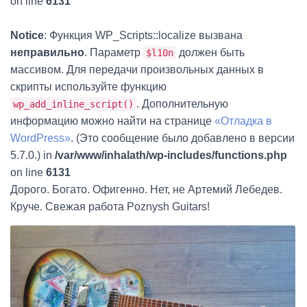
on line
6131
Notice
: Функция WP_Scripts::localize вызвана
неправильно
. Параметр
должен быть
$l10n
массивом. Для передачи произвольных данных в
скрипты используйте функцию
. Дополнительную
wp_add_inline_script()
информацию можно найти на странице
«Отладка в
WordPress»
. (Это сообщение было добавлено в версии
5.7.0.) in
/var/www/inhalath/wp-includes/functions.php
on line
6131
Дорого. Богато. Офигенно. Нет, не Артемий Лебедев.
Круче. Свежая работа Poznysh Guitars!