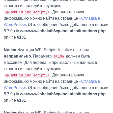
скрипты используйте функцию
. Дополнительную
wp_add_inline_script()
информацию можно найти на странице
«Отладка в
WordPress»
. (Это сообщение было добавлено в версии
5.7.0.) in
/var/www/inhalath/wp-includes/functions.php
on line
6131
Notice
: Функция WP_Scripts::localize вызвана
неправильно
. Параметр
должен быть
$l10n
массивом. Для передачи произвольных данных в
скрипты используйте функцию
. Дополнительную
wp_add_inline_script()
информацию можно найти на странице
«Отладка в
WordPress»
. (Это сообщение было добавлено в версии
5.7.0.) in
/var/www/inhalath/wp-includes/functions.php
on line
6131
Notice
: Функция WP_Scripts::localize вызвана