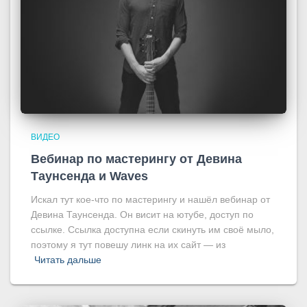
ВИДЕО
Вебинар по мастерингу от Девина
Таунсенда и Waves
Искал тут кое-что по мастерингу и нашёл вебинар от
Девина Таунсенда. Он висит на ютубе, доступ по
ссылке. Ссылка доступна если скинуть им своё мыло,
поэтому я тут повешу линк на их сайт — из
Читать дальше