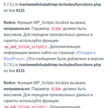
5.7.0.) in
/var/www/inhalath/wp-includes/functions.php
on line
6131
Notice
: Функция WP_Scripts::localize вызвана
неправильно
. Параметр
должен быть
$l10n
массивом. Для передачи произвольных данных в
скрипты используйте функцию
. Дополнительную
wp_add_inline_script()
информацию можно найти на странице
«Отладка в
WordPress»
. (Это сообщение было добавлено в версии
5.7.0.) in
/var/www/inhalath/wp-includes/functions.php
on line
6131
Notice
: Функция WP_Scripts::localize вызвана
неправильно
. Параметр
должен быть
$l10n
массивом. Для передачи произвольных данных в
скрипты используйте функцию
. Дополнительную
wp_add_inline_script()