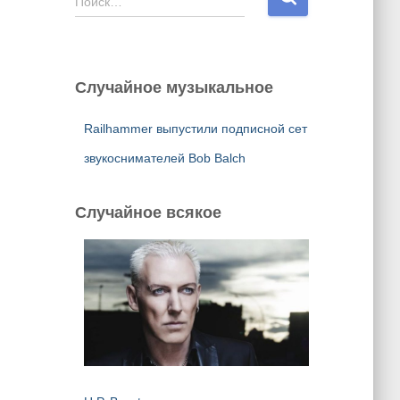
Поиск…
а
й
т
и
Случайное музыкальное
:
Railhammer выпустили подписной сет
звукоснимателей Bob Balch
Случайное всякое