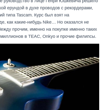
кое руководство в лице Генри Юшкевича решило
ой ерундой в духе проводов с рекордерами,
ий типа Tascam. Курс был взят на
е, как какие-нибудь Nike… Но оказался не
 Между прочим, именно на покупке именно таких
и миллионов в TEAC, Onkyo и прочие филипсы.