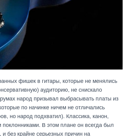
транных фишек в гитары, которые не менялись
онсервативную) аудиторию, не снискало
орумах народ призывал выбрасывать платы из
, которые по начинке ничем не отличались
ов, но народ подхватил). Классика, канон,
и поклонниками. В этом плане он всегда был
, и без крайне серьезных причин на