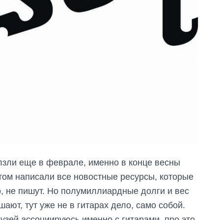
олзли еще в феврале, именно в конце весны
этом написали все новостные ресурсы, которые
о, не пишут. Но полумиллиардные долги и вес
ают, тут уже не в гитарах дело, само собой.
рузей ассоциируюсь именно с гитарами, про это