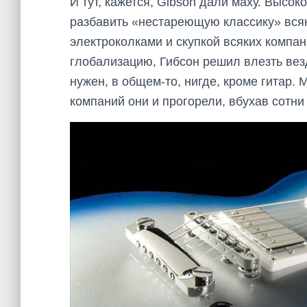
И тут, кажется, Gibson дали маху. Высо
разбавить «нестареющую классику» всяк
электроколками и скупкой всяких компан
глобализацию, Гибсон решил влезть везд
нужен, в общем-то, нигде, кроме гитар.
компаний они и прогорели, вбухав сотн