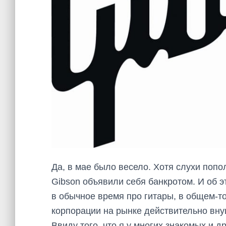
Да, в мае было весело. Хотя слухи поп
Gibson объявили себя банкротом. И об 
в обычное время про гитары, в общем-т
корпорации на рынке действительно внуш
Ввиду того, что я у многих знакомых и д