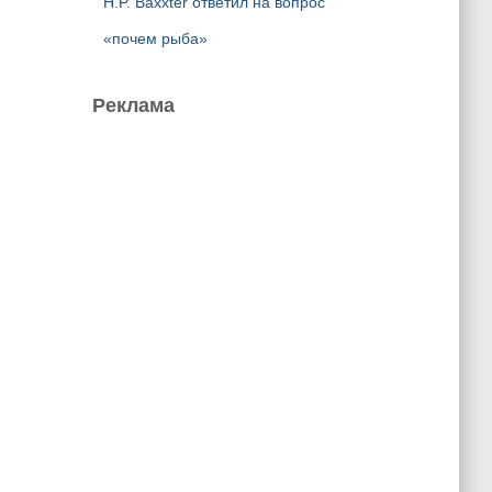
H.P. Baxxter ответил на вопрос
«почем рыба»
Реклама