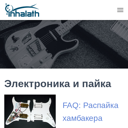
П
Е
Р
Е
К
Л
Ю
Ч
И
Т
Ь
Н
А
Электроника и пайка
В
И
Г
А
FAQ: Распайка
Ц
И
хамбакера
Ю