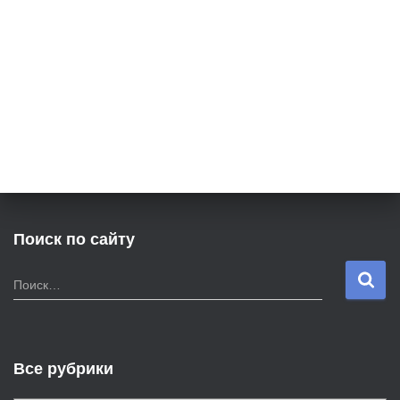
Поиск по сайту
Н
Поиск…
а
й
т
и
Все рубрики
: