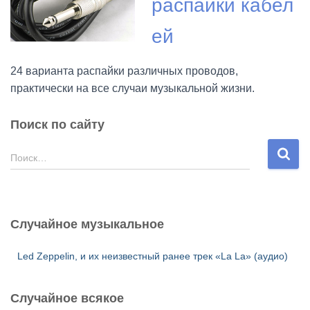
распайки кабел
ей
24 варианта распайки различных проводов,
практически на все случаи музыкальной жизни.
Поиск по сайту
Н
Поиск…
а
й
т
и
Случайное музыкальное
:
Led Zeppelin, и их неизвестный ранее трек «La La» (аудио)
Случайное всякое