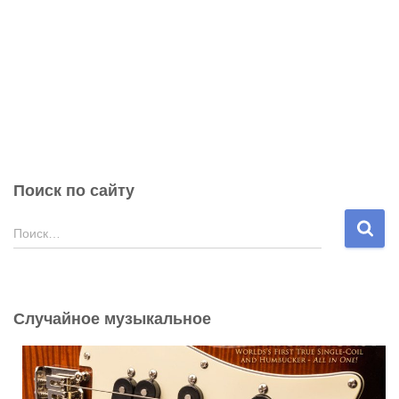
Поиск по сайту
Н
Поиск…
а
й
т
и
Случайное музыкальное
: