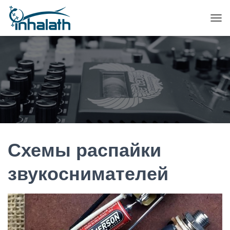
П
Е
Р
Е
К
Л
Ю
Ч
И
Т
Ь
Н
А
Схемы распайки
В
И
звукоснимателей
Г
А
Ц
И
Ю