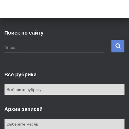
Поиск по сайту
Н
Поиск…
а
й
т
и
Все рубрики
:
В
с
е
р
Архив записей
у
б
А
р
р