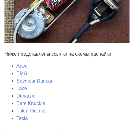
Ниже представлены ссылки на схемы распайки.
Artec
EMG
Seymour Duncan
Lace
Dimarzio
Bare Knuckle
Fokin Pickups
Tesla