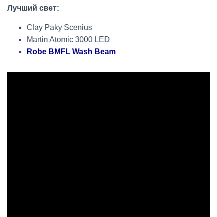
Лучший свет:
Clay Paky Scenius
Martin Atomic 3000 LED
Robe BMFL Wash Beam