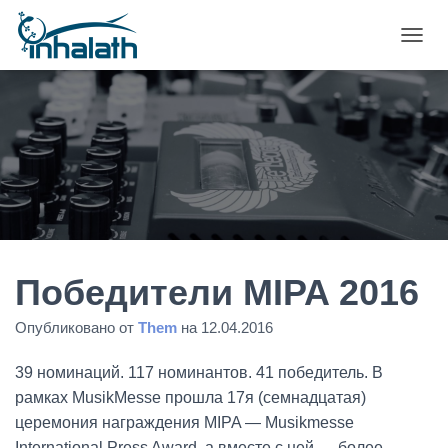
П
Е
Р
Е
К
Л
Ю
Ч
И
Т
Ь
Н
А
Победители MIPA 2016
В
И
Опубликовано от
Them
на
12.04.2016
Г
А
39 номинаций. 117 номинантов. 41 победитель. В
Ц
И
рамках MusikMesse прошла 17я (семнадцатая)
Ю
церемония награждения MIPA — Musikmesse
International Press Award, а вместе с ней — более