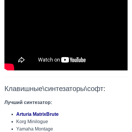
Клавишные\синтезаторы\софт:
Лучший синтезатор:
Arturia MatrixBrute
Korg Minilogue
Yamaha Montage