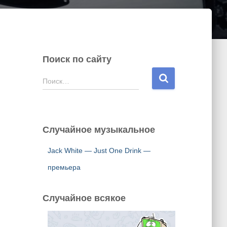
Поиск по сайту
Н
Поиск…
а
й
т
и
Случайное музыкальное
:
Jack White — Just One Drink —
премьера
Случайное всякое