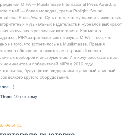
раждения MIPA — Musikmesse International Press Award, а
есте с ней — более молодая, третья Prolight+Sound
ernational Press Award. Суть в том, что журналисты известных
авторитетных музыкальных издательств и журналов выбирают
чших из лучших в различных категориях. Как можно
адаться, PIPA затрагивает свет и звук, а MIPA — все, что
дно из того, что встретилось на Musikmesse. Премия
статочно обширная, и охватывает огромный спектр
зличных приборов и инструментов. И я хочу рассказать про
ех номинантов и победителей MIPA в 2016 году.
иготовьтесь, будут фотки, видеролики и длинный-длинный
сок всякого крутого оборудования.
алее…)
Them
,
10 лет
тому
ЗЫКАЛЬНОЕ