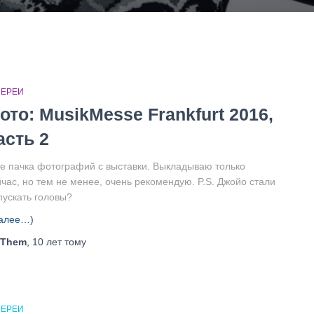
ЛЕРЕИ
ото: MusikMesse Frankfurt 2016,
асть 2
е пачка фотографий с выставки. Выкладываю только
йчас, но тем не менее, очень рекомендую. P.S. Джойо стали
пускать головы?
алее…)
Them
,
10 лет
тому
ЛЕРЕИ