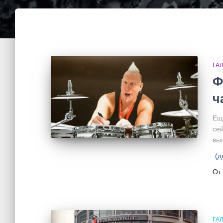
ГА
Ф
ч
Ещ
се
вы
(д
От
ГА