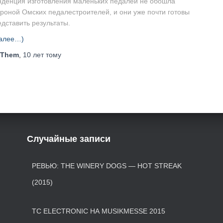
нденция изготовления маленьких педалей не обошла
ороной Омских педалестроителей, и они уже почти готовы
едставить результаты.
алее…)
Them
,
10 лет
тому
Случайные записи
РЕВЬЮ: THE WINERY DOGS — HOT STREAK
(2015)
TC ELECTRONIC НА MUSIKMESSE 2015