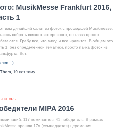
ото: MusikMesse Frankfurt 2016,
асть 1
вот вам дичайший салат из фоток с прошедшей Musikmesse.
таюсь собрать всякого-интересного, но глаза просто
бегаются. Гребу все, что вижу, и все нравится. В общем это
ть 1, без определенной тематики, просто пачка фоток из
анкфурта. Вот.
алее…)
Them
,
10 лет
тому
С-ГИТАРЫ
обедители MIPA 2016
 номинаций. 117 номинантов. 41 победитель. В рамках
sikMesse прошла 17я (семнадцатая) церемония