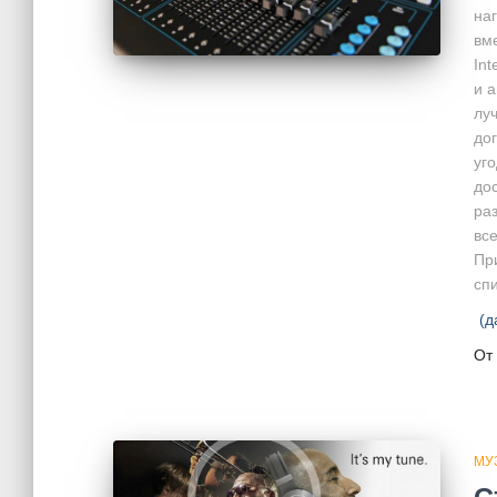
наг
вм
Int
и 
лу
дог
уго
до
ра
вс
Пр
спи
(д
От
МУ