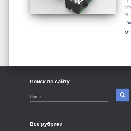
Те
ст
пр
(д
От
Поиск по сайту
Н
Поиск…
а
й
т
и
Все рубрики
: