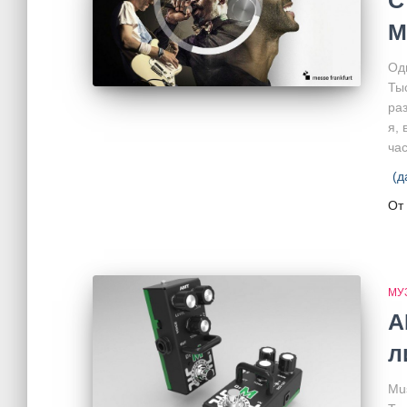
С
M
Од
Ты
ра
я,
час
(д
От
МУ
A
л
Mu