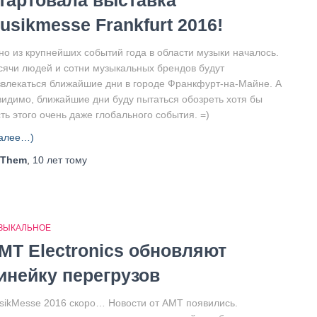
тартовала выставка
usikmesse Frankfurt 2016!
но из крупнейших событий года в области музыки началось.
сячи людей и сотни музыкальных брендов будут
звлекаться ближайшие дни в городе Франкфурт-на-Майне. А
 видимо, ближайшие дни буду пытаться обозреть хотя бы
ть этого очень даже глобального события. =)
алее…)
Them
,
10 лет
тому
ЗЫКАЛЬНОЕ
MT Electronics обновляют
инейку перегрузов
sikMesse 2016 скоро… Новости от АМТ появились.