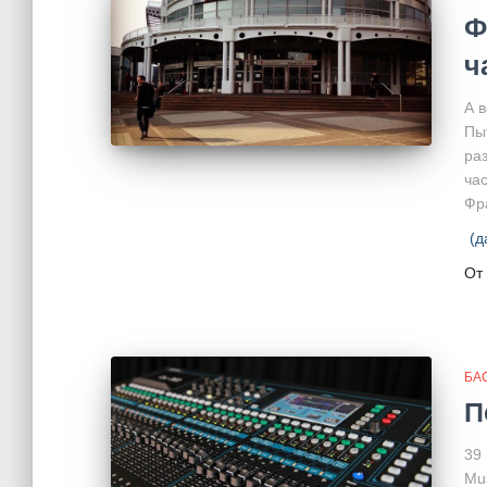
Ф
ч
А 
Пы
раз
час
Фр
(д
От
БА
П
39
Mu