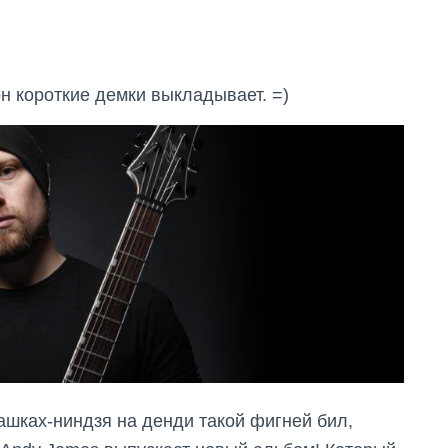
он короткие демки выкладывает. =)
ашках-ниндзя на денди такой фигней бил,