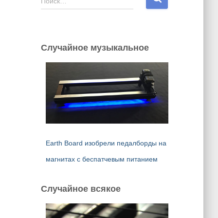
Поиск…
а
й
т
и
Случайное музыкальное
:
Earth Board изобрели педалборды на
магнитах с беспатчевым питанием
Случайное всякое