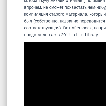
которая кучу жизней отнимает) по имен
впрочем, не сможет похвастать чем-ниб
компиляция старого материала, который 
был (собственно, название переводится 
соответствующая). Вот Aftershock, напри
представлен аж в 2011, в Lick Library: