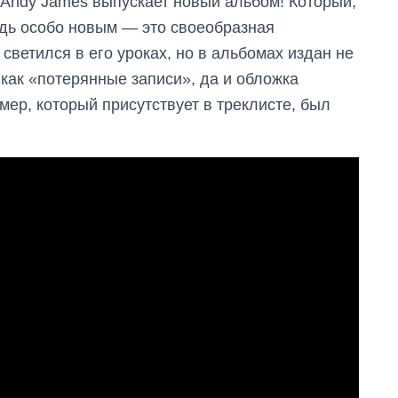
и Andy James выпускает новый альбом! Который,
удь особо новым — это своеобразная
светился в его уроках, но в альбомах издан не
как «потерянные записи», да и обложка
мер, который присутствует в треклисте, был