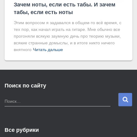
Зачем ноты, если есть табы. И зачем
табы, если есть ноты
Этим вопросом я задавался в общем-то всё время, с
тех пор, как начал играть на гитаре. Мне обычно все
прогоняли всякую заумную дичь про теорию музыки,
всякие странные домыслы, и в итоге никто ничего
внятного
Читать дальше
Поиск по сайту
Н
Поиск…
а
й
т
и
Все рубрики
: