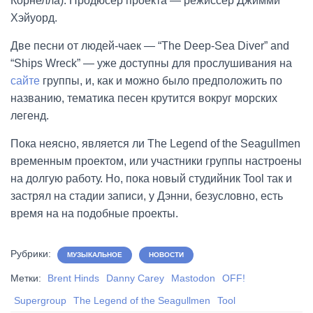
Корнелла). Продюсер проекта — режиссер Джимми
Хэйуорд.
Две песни от людей-чаек — “The Deep-Sea Diver” and
“Ships Wreck” — уже доступны для прослушивания на
сайте
группы, и, как и можно было предположить по
названию, тематика песен крутится вокруг морских
легенд.
Пока неясно, является ли The Legend of the Seagullmen
временным проектом, или участники группы настроены
на долгую работу. Но, пока новый студийник Tool так и
застрял на стадии записи, у Дэнни, безусловно, есть
время на на подобные проекты.
Рубрики:
МУЗЫКАЛЬНОЕ
НОВОСТИ
Метки:
Brent Hinds
Danny Carey
Mastodon
OFF!
Supergroup
The Legend of the Seagullmen
Tool