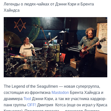
Легенды о людях-чайках от Дэнни Кэри и Брента
Хайндса
The Legend of the Seagullmen — новая супергруппа,
состоящая из фронтмэна
Mastodon
Брента Хайндса и
драммера
Tool
Дэнни Кэри, а так же участника хардкор-
панк группы
OFF!
Дмитрия Котса (еще он играл у Криса