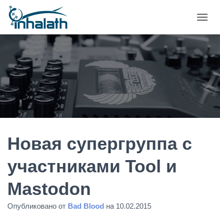
П
Е
Р
Е
К
Л
Ю
Ч
И
Т
Ь
Н
А
Новая супергруппа с
В
И
участниками Tool и
Г
А
Mastodon
Ц
И
Ю
Опубликовано от
Bad Blood
на
10.02.2015