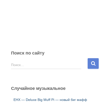
Поиск по сайту
Н
Поиск…
а
й
т
и
Случайное музыкальное
:
EHX — Deluxe Big Muff Pi — новый биг мафф