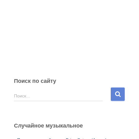
Поиск по сайту
Н
Поиск…
а
й
т
и
Случайное музыкальное
: