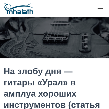
П
Е
Р
Е
К
Л
Ю
Ч
И
Т
Ь
Н
А
На злобу дня —
В
И
гитары «Урал» в
Г
А
амплуа хороших
Ц
И
Ю
инструментов (статья