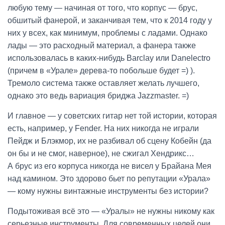
любую тему — начиная от того, что корпус — брус,
обшитый фанерой, и заканчивая тем, что к 2014 году у
них у всех, как минимум, проблемы с ладами. Однако
лады — это расходный материал, а фанера также
использовалась в каких-нибудь Barclay или Danelectro
(причем в «Урале» дерева-то побольше будет =) ).
Тремоло система также оставляет желать лучшего,
однако это ведь вариация бриджа Jazzmaster. =)
И главное — у советских гитар нет той истории, которая
есть, например, у Fender. На них никогда не играли
Пейдж и Блэкмор, их не разбивал об сцену Кобейн (да
он бы и не смог, наверное), не сжигал Хендрикс…
А брус из его корпуса никогда не висел у Брайана Мея
над камином. Это здорово бьет по репутации «Урала»
— кому нужны винтажные инструменты без истории?
Подытоживая всё это — «Уралы» не нужны никому как
серьезные инструменты. Для современных целей они