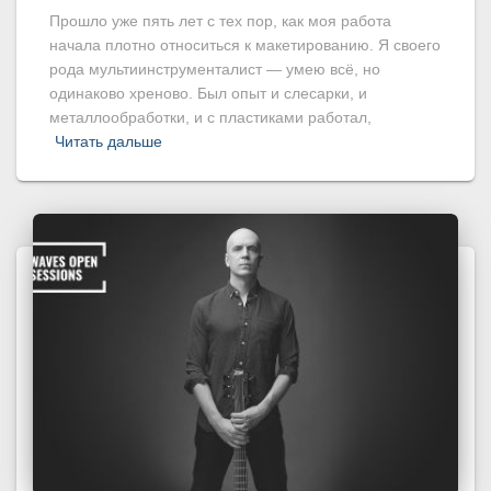
Прошло уже пять лет с тех пор, как моя работа
начала плотно относиться к макетированию. Я своего
рода мультиинструменталист — умею всё, но
одинаково хреново. Был опыт и слесарки, и
металлообработки, и с пластиками работал,
Читать дальше