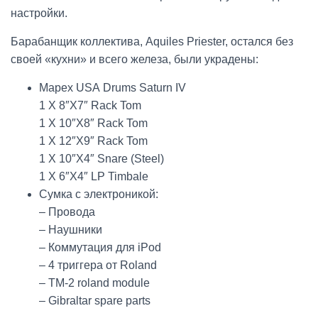
настройки.
Барабанщик коллектива, Aquiles Priester, остался без
своей «кухни» и всего железа, были украдены:
Mapex USA Drums Saturn IV
1 X 8″X7″ Rack Tom
1 X 10″X8″ Rack Tom
1 X 12″X9″ Rack Tom
1 X 10″X4″ Snare (Steel)
1 X 6″X4″ LP Timbale
Сумка с электроникой:
– Провода
– Наушники
– Коммутация для iPod
– 4 триггера от Roland
– TM-2 roland module
– Gibraltar spare parts