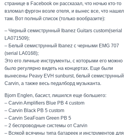
странице в Facebook он рассказал, что ночью кто-то
взломал фургон возле отеля, и вынес все, что нашел
там. Вот полный список (только вообразите):
– Черный семиструнный Ibanez Guitars custom(serial
LA071509);
– Белый семиструнный Ibanez с черными EMG 707
(serial LA0168);
Это его личные инструменты, с которыми его можно
было регулярно видеть на концертах.
Еще были
вынесены Peavy EVH sunburst, белый семиструнный
Carvin, а также весь педалборд музыканта.
Bjorn Englen, басист, лишился еще большего:
– Carvin Amplifiers Blue PB 4 custom
– Carvin Black PB 5 custom
– Carvin SeaFoam Green PB 5
– 2 беспроводные системы от Carvin
– Всякой всячины типа батареек и инструментов для