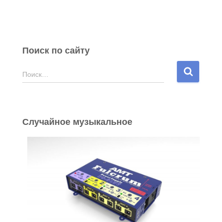
Поиск по сайту
Н
Поиск…
а
й
т
и
Случайное музыкальное
: