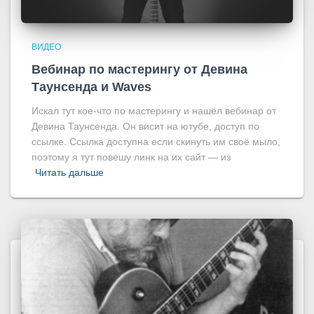
ВИДЕО
Вебинар по мастерингу от Девина
Таунсенда и Waves
Искал тут кое-что по мастерингу и нашёл вебинар от
Девина Таунсенда. Он висит на ютубе, доступ по
ссылке. Ссылка доступна если скинуть им своё мыло,
поэтому я тут повешу линк на их сайт — из
Читать дальше