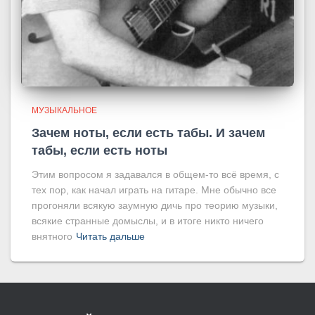
МУЗЫКАЛЬНОЕ
Зачем ноты, если есть табы. И зачем
табы, если есть ноты
Этим вопросом я задавался в общем-то всё время, с
тех пор, как начал играть на гитаре. Мне обычно все
прогоняли всякую заумную дичь про теорию музыки,
всякие странные домыслы, и в итоге никто ничего
внятного
Читать дальше