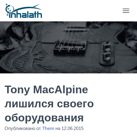
П
Е
Р
Е
К
Л
Ю
Ч
И
Т
Ь
Н
А
Tony MacAlpine
В
И
лишился своего
Г
А
оборудования
Ц
И
Ю
Опубликовано от
Them
на
12.06.2015