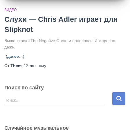
ВИДЕО
Слухи — Chris Adler играет для
Slipknot
Вышел трек «The Negative One», и понеслось. Интересно
даже.
(далее…)
От
Them
,
12 лет
тому
Поиск по сайту
Н
Поиск…
а
й
т
и
Случайное музыкальное
: