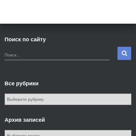
Поиск по сайту
Н
Поиск…
а
й
т
и
Все рубрики
:
В
с
е
р
Архив записей
у
б
А