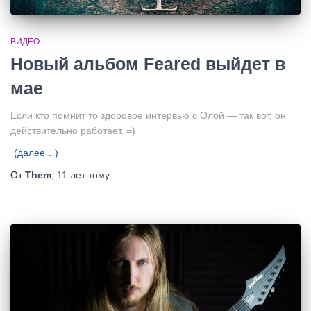
ВИДЕО
Новый альбом Feared выйдет в
мае
Если кто помнит то здоровое интервью с Олой — так вот, он
действительно работает. =)
(далее…)
От
Them
,
11 лет
тому