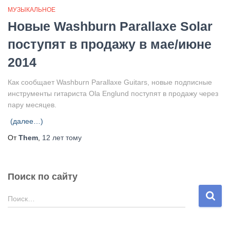
МУЗЫКАЛЬНОЕ
Новые Washburn Parallaxe Solar
поступят в продажу в мае/июне
2014
Как сообщает Washburn Parallaxe Guitars, новые подписные
инструменты гитариста Ola Englund поступят в продажу через
пару месяцев.
(далее…)
От
Them
,
12 лет
тому
Поиск по сайту
Н
Поиск…
а
й
т