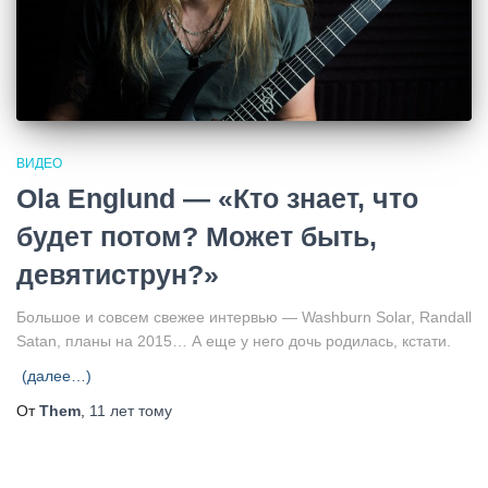
ВИДЕО
Ola Englund — «Кто знает, что
будет потом? Может быть,
девятиструн?»
Большое и совсем свежее интервью — Washburn Solar, Randall
Satan, планы на 2015… А еще у него дочь родилась, кстати.
(далее…)
От
Them
,
11 лет
тому