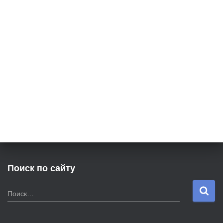
Поиск по сайту
Н
Поиск…
а
й
т