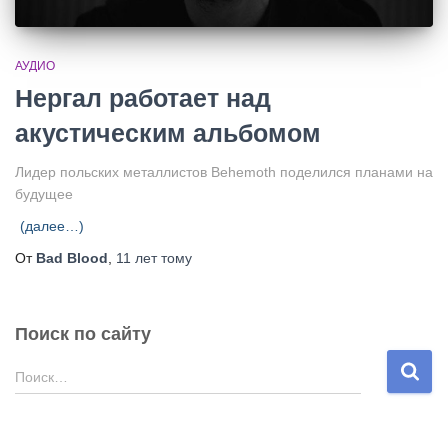
АУДИО
Нергал работает над
акустическим альбомом
Лидер польских металлистов Behemoth поделился планами на
будущее
(далее…)
От
Bad Blood
,
11 лет
тому
Поиск по сайту
Н
Поиск…
а
й
т