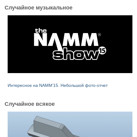
и
Случайное музыкальное
:
Интересное на NAMM’15. Небольшой фото-отчет
Случайное всякое