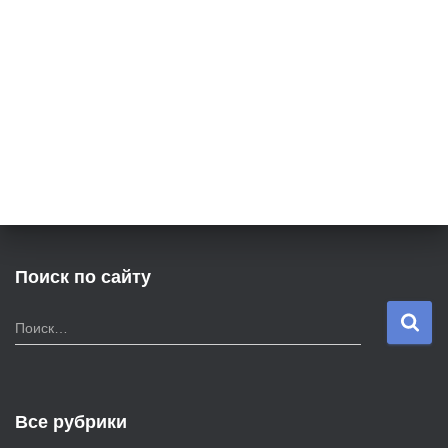
Поиск по сайту
Н
Поиск…
а
й
т
и
Все рубрики
: