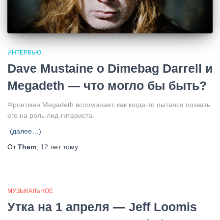
ИНТЕРВЬЮ
Dave Mustaine о Dimebag Darrell и
Megadeth — что могло бы быть?
Фронтмен Megadeth вспоминает, как когда-то пытался позвать
его на роль лид-гитариста.
(далее…)
От
Them
,
12 лет
тому
МУЗЫКАЛЬНОЕ
Утка на 1 апреля — Jeff Loomis