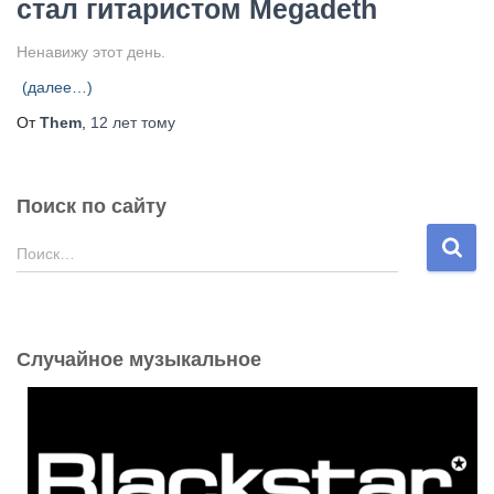
стал гитаристом Megadeth
Ненавижу этот день.
(далее…)
От
Them
,
12 лет
тому
Поиск по сайту
Н
Поиск…
а
й
т
и
Случайное музыкальное
: