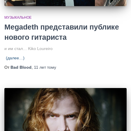
МУЗЫКАЛЬНОЕ
Megadeth представили публике
нового гитариста
и им стал… Kiko Loureiro
(далее…)
От
Bad Blood
,
11 лет
тому