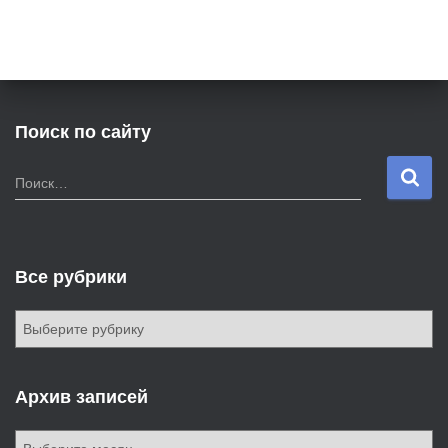
Поиск по сайту
Н
Поиск…
а
й
т
и
Все рубрики
:
В
с
е
р
Архив записей
у
б
А