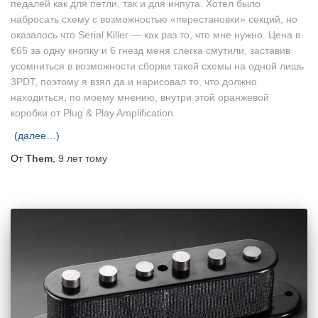
педалей как для петли, так и для инпута. Хотел было
набросать схему с возможностью «перестановки» секций, но
оказалось что Serial Killer — как раз то, что мне нужно. Цена в
€
65 за одну кнопку и 6 гнезд меня слегка смутили, заставив
усомниться в возможности сборки такой схемы на одной лишь
3PDT, поэтому я взял да и нарисовал то, что должно
находиться, по моему мнению, внутри этой оранжевой
коробки от Plug & Play Amplification.
(далее…)
От
Them
,
9 лет
тому