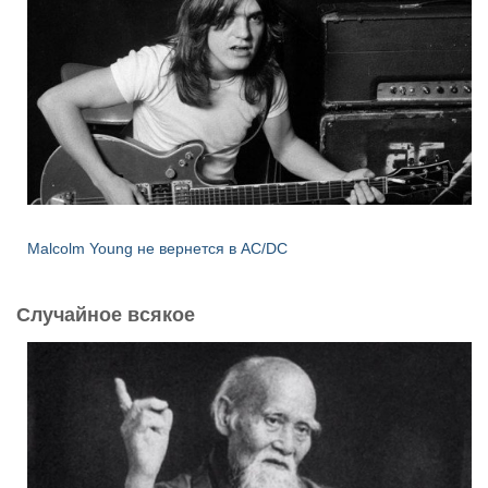
Malcolm Young не вернется в AC/DC
Случайное всякое