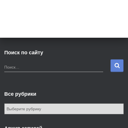
Поиск по сайту
Н
Поиск…
а
й
т
и
Все рубрики
:
В
с
е
р