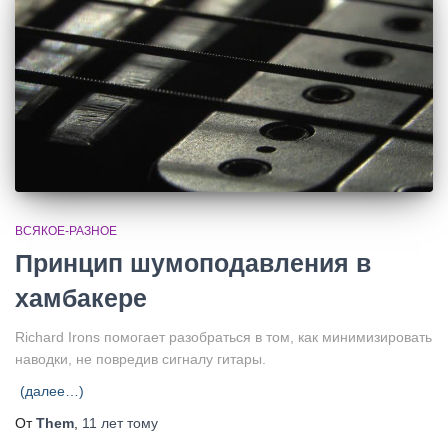
ВСЯКОЕ-РАЗНОЕ
Принцип шумоподавления в
хамбакере
Richard Irons помогает разобраться в том, как минимизировать
наводки, не повредив сигналу гитары.
(далее…)
От
Them
,
11 лет
тому