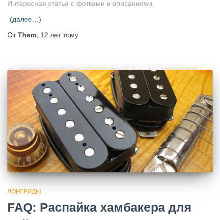
Интересная статья с фотками и описаниями.
(далее…)
От
Them
,
12 лет
тому
ЛОНГРИДЫ
FAQ: Распайка хамбакера для