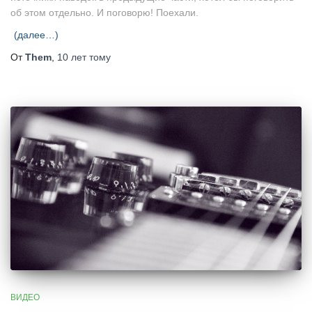
об этом отдельно. И поговорю! Поехали.
(далее…)
От
Them
,
10 лет
тому
ВИДЕО