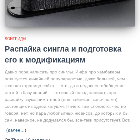
ЛОНГРИДЫ
Распайка сингла и подготовка
его к модификациям
Давно пора написать про синглы. Инфа про хамбакеры
пользуется дичайшей популярностью, даже большей, чем
главная страница сайта — это, да и недавнее обобщение
статей в базу знаний — отличный повод написать про
распайку звукоснимателей (для чайников, конечно же),
состоящих из одной катушки. Ничего там сложного, честно
говоря, нет, но пара любопытных нюансов, до которых я бы
сам, наверное, не додумался бы, все-таки присутствует. Вот.
(далее…)
От
Them
,
10 лет
тому