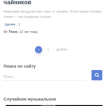
чайников
Немножко занудства про «как» и «зачем». Если нужна готовая
схема — см.соседнюю статью.
(далее…)
От
Them
,
12 лет
тому
Пагинация
1
2
ДАЛЕЕ
записей
Поиск по сайту
Н
Поиск…
а
й
т
и
Случайное музыкальное
: