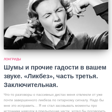
ЛОНГРИДЫ
Шумы и прочие гадости в вашем
звуке. «Ликбез», часть третья.
Заключительная.
Что-то разговоры о пассивных дистах меня отвлекли от уже
почти завершенного ликбеза по гитарному сигналу. Надо бы
мне это исправить… Я не стал засовывать моменты про
источники наводок в предыдущие части, хотел бы поговорить