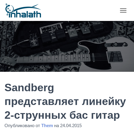
П
Е
Р
Е
К
Л
Ю
Ч
И
Т
Ь
Н
А
Sandberg
В
И
представляет линейку
Г
А
2-струнных бас гитар
Ц
И
Ю
Опубликовано от
Them
на
24.04.2015