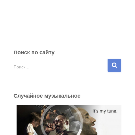
Поиск по сайту
Н
Поиск…
а
й
т
и
Случайное музыкальное
: