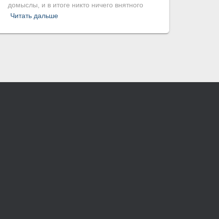
домыслы, и в итоге никто ничего внятного
Читать дальше