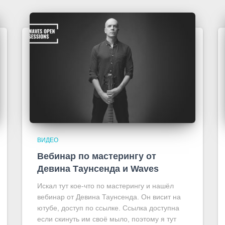
ВИДЕО
Вебинар по мастерингу от
Девина Таунсенда и Waves
Искал тут кое-что по мастерингу и нашёл
вебинар от Девина Таунсенда. Он висит на
ютубе, доступ по ссылке. Ссылка доступна
если скинуть им своё мыло, поэтому я тут