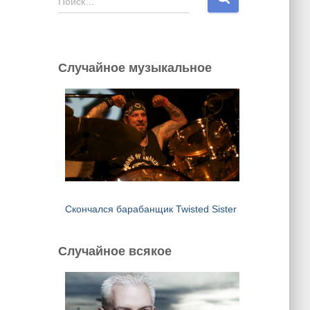
Поиск…
а
й
т
и
Случайное музыкальное
:
Скончался барабанщик Twisted Sister
Случайное всякое