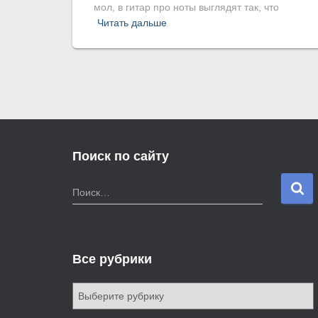
мол, в гитар про ноты выглядят так, что
Читать дальше
Поиск по сайту
Н
Поиск…
а
й
т
и
Все рубрики
:
В
с