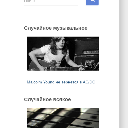
Поиск…
а
й
т
и
Случайное музыкальное
:
Malcolm Young не вернется в AC/DC
Случайное всякое