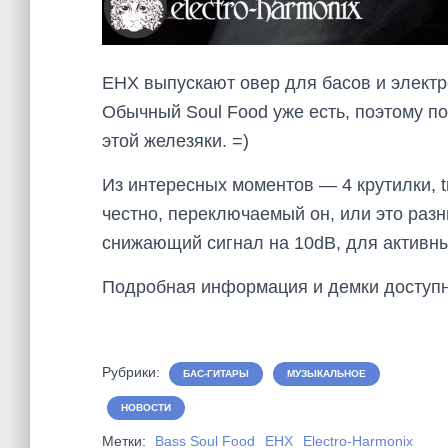
EHX выпускают овер для басов и электр
Обычный Soul Food уже есть, поэтому по
этой железяки. =)
Из интересных моментов — 4 крутилки, tr
честно, переключаемый он, или это раз
снижающий сигнал на 10dB, для активн
Подробная информация и демки доступ
Рубрики:
БАС-ГИТАРЫ
МУЗЫКАЛЬНОЕ
НОВОСТИ
Метки:
Bass Soul Food
EHX
Electro-Harmonix