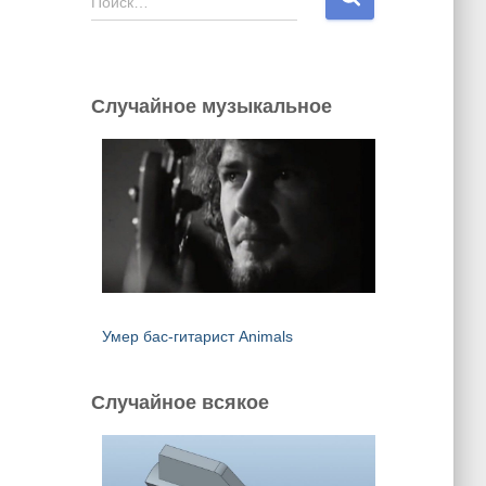
Поиск…
а
й
т
и
Случайное музыкальное
:
Умер бас-гитарист Animals
Случайное всякое