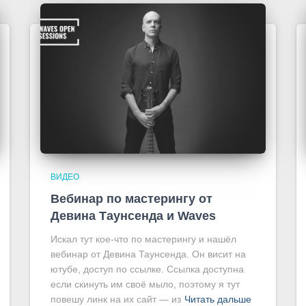
ВИДЕО
Вебинар по мастерингу от
Девина Таунсенда и Waves
Искал тут кое-что по мастерингу и нашёл
вебинар от Девина Таунсенда. Он висит на
ютубе, доступ по ссылке. Ссылка доступна
если скинуть им своё мыло, поэтому я тут
повешу линк на их сайт — из
Читать дальше