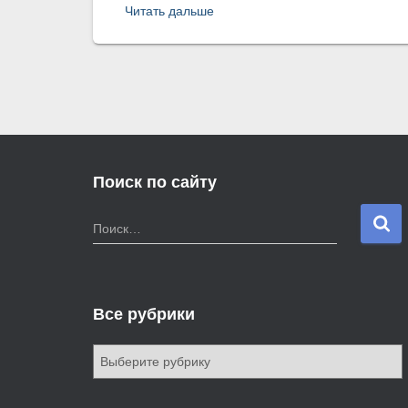
Читать дальше
Поиск по сайту
Н
Поиск…
а
й
т
и
Все рубрики
:
В
с
е