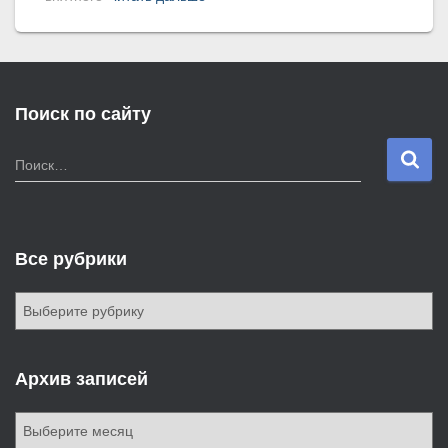
Поиск по сайту
Н
Поиск…
а
й
т
и
Все рубрики
:
В
с
е
р
Архив записей
у
б
А
р
р