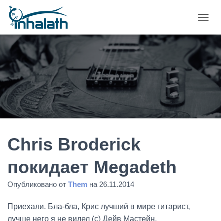
П
Е
Р
Е
К
Л
Ю
Ч
И
Т
Ь
Н
А
Chris Broderick
В
И
покидает Megadeth
Г
А
Опубликовано от
Them
на
26.11.2014
Ц
И
Ю
Приехали. Бла-бла, Крис лучший в мире гитарист,
лучше него я не видел (с) Дейв Мастейн.