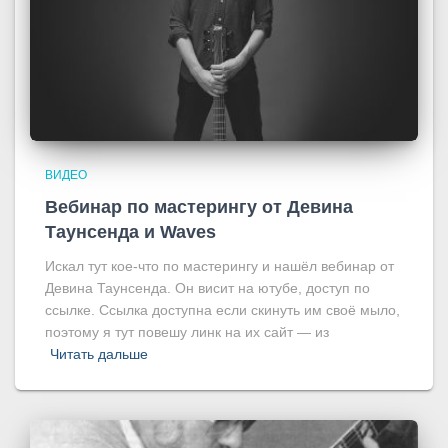
ВИДЕО
Вебинар по мастерингу от Девина
Таунсенда и Waves
Искал тут кое-что по мастерингу и нашёл вебинар от
Девина Таунсенда. Он висит на ютубе, доступ по
ссылке. Ссылка доступна если скинуть им своё мыло,
поэтому я тут повешу линк на их сайт — из
Читать дальше