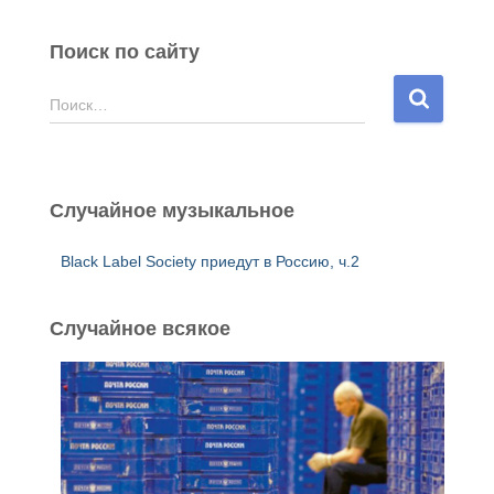
Поиск по сайту
Н
Поиск…
а
й
т
и
Случайное музыкальное
:
Black Label Society приедут в Россию, ч.2
Случайное всякое