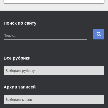
Поиск по сайту
Н
Поиск…
а
й
т
и
Все рубрики
:
В
с
е
р
Архив записей
у
б
А
р
р
и