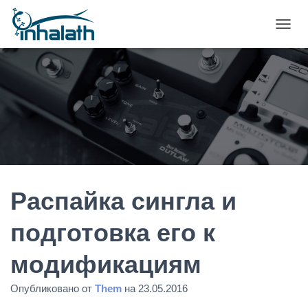
П
Е
Р
Е
К
Л
Ю
Ч
И
Т
Ь
Н
А
Распайка сингла и
В
И
подготовка его к
Г
А
модификациям
Ц
И
Ю
Опубликовано от
Them
на
23.05.2016