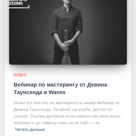
ВИДЕО
Вебинар по мастерингу от Девина
Таунсенда и Waves
Искал тут кое-что по мастерингу и нашёл вебинар от
Девина Таунсенда. Он висит на ютубе, доступ по
ссылке. Ссылка доступна если скинуть им своё мыло,
поэтому я тут повешу линк на их сайт — из
Читать дальше