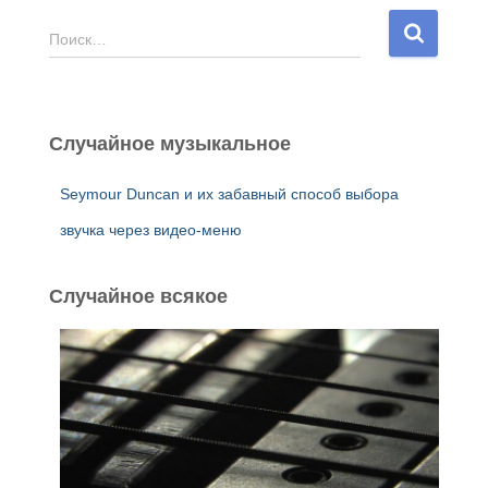
Н
Поиск…
а
й
т
и
Случайное музыкальное
:
Seymour Duncan и их забавный способ выбора
звучка через видео-меню
Случайное всякое