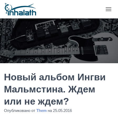
П
Е
Р
Е
К
Л
Ю
Ч
И
Т
Ь
Н
А
Новый альбом Ингви
В
И
Мальмстина. Ждем
Г
А
или не ждем?
Ц
И
Ю
Опубликовано от
Them
на
25.05.2016