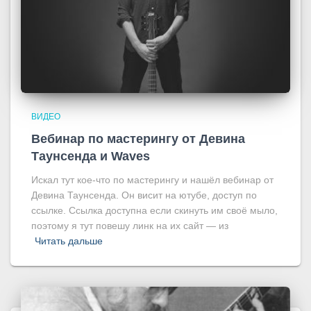
ВИДЕО
Вебинар по мастерингу от Девина
Таунсенда и Waves
Искал тут кое-что по мастерингу и нашёл вебинар от
Девина Таунсенда. Он висит на ютубе, доступ по
ссылке. Ссылка доступна если скинуть им своё мыло,
поэтому я тут повешу линк на их сайт — из
Читать дальше