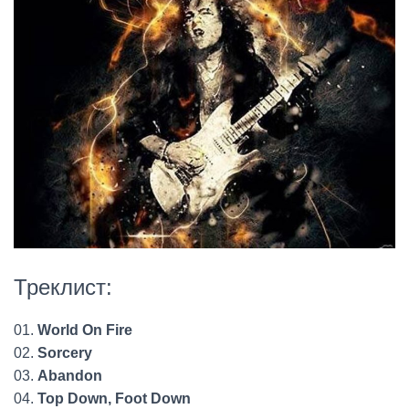
Треклист:
01.
World On Fire
02.
Sorcery
03.
Abandon
04.
Top Down, Foot Down