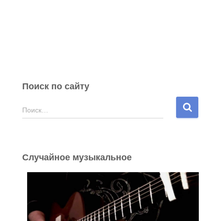
Поиск по сайту
Н
Поиск…
а
й
т
и
Случайное музыкальное
: