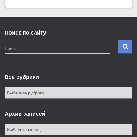
Поиск по сайту
Н
Поиск…
а
й
т
и
Все рубрики
:
В
с
е
р
Архив записей
у
б
А
р
р