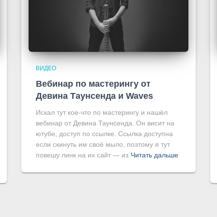
ВИДЕО
Вебинар по мастерингу от
Девина Таунсенда и Waves
Искал тут кое-что по мастерингу и нашёл
вебинар от Девина Таунсенда. Он висит на
ютубе, доступ по ссылке. Ссылка доступна
если скинуть им своё мыло, поэтому я тут
повешу линк на их сайт — из
Читать дальше