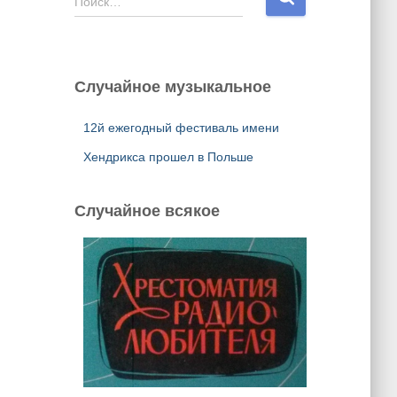
Поиск…
а
й
т
и
Случайное музыкальное
:
12й ежегодный фестиваль имени
Хендрикса прошел в Польше
Случайное всякое