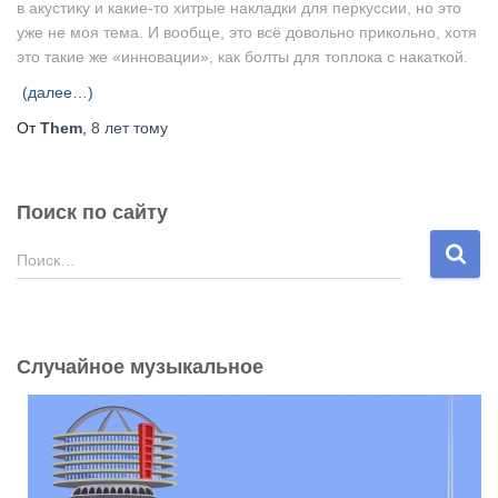
в акустику и какие-то хитрые накладки для перкуссии, но это
уже не моя тема. И вообще, это всё довольно прикольно, хотя
это такие же «инновации», как болты для топлока с накаткой.
(далее…)
От
Them
,
8 лет
тому
Поиск по сайту
Н
Поиск…
а
й
т
и
Случайное музыкальное
: