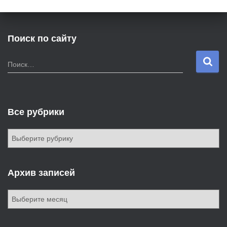
Поиск по сайту
Н
Поиск…
а
й
т
и
Все рубрики
:
В
с
е
р
Архив записей
у
б
А
р
р
и
х
к