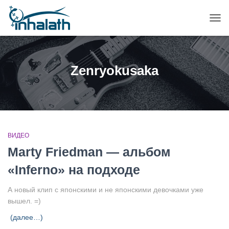
ПЕР
НАВ
Zenryokusaka
ВИДЕО
Marty Friedman — альбом
«Inferno» на подходе
А новый клип с японскими и не японскими девочками уже
вышел. =)
(далее…)