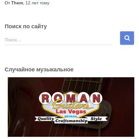
От
Them
,
12 лет
тому
Поиск по сайту
Н
Поиск…
а
й
т
и
Случайное музыкальное
: