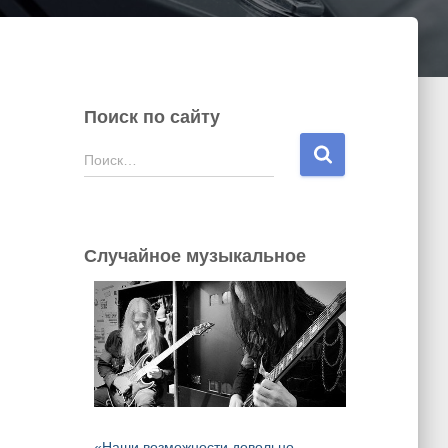
Поиск по сайту
Н
Поиск…
а
й
т
и
Случайное музыкальное
:
«Наши возможности довольно