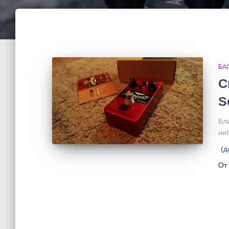
БА
С
S
Бл
ниб
(д
От