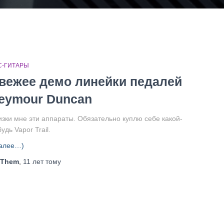
С-ГИТАРЫ
вежее демо линейки педалей
eymour Duncan
изки мне эти аппараты. Обязательно куплю себе какой-
удь Vapor Trail.
алее…)
Them
,
11 лет
тому