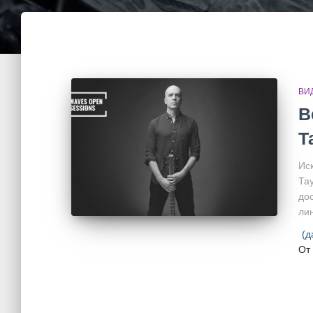
ВИ
В
Т
Ис
Та
до
лин
(д
От