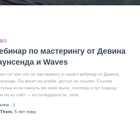
ДЕО
ебинар по мастерингу от Девина
аунсенда и Waves
кал тут кое-что по мастерингу и нашёл вебинар от Девина
унсенда. Он висит на ютубе, доступ по ссылке. Ссылка
ступна если скинуть им своё мыло, поэтому я тут повешу
к на их сайт — из солидарности, типа.
алее…)
Them
,
5 лет
тому