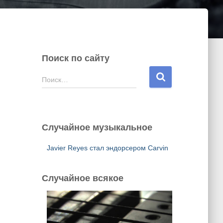
Поиск по сайту
Н
Поиск…
а
й
т
и
Случайное музыкальное
:
Javier Reyes стал эндорсером Carvin
Случайное всякое