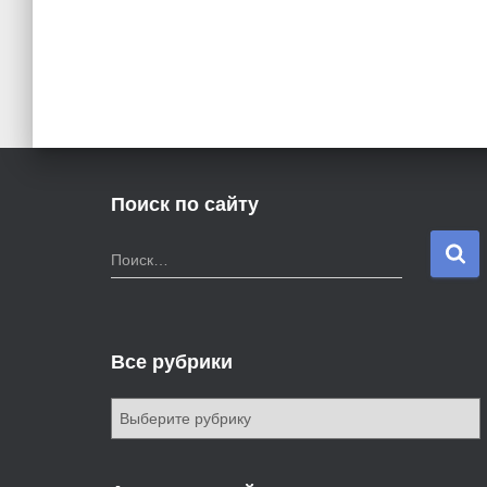
Поиск по сайту
Н
Поиск…
а
й
т
и
Все рубрики
:
В
с
е
р