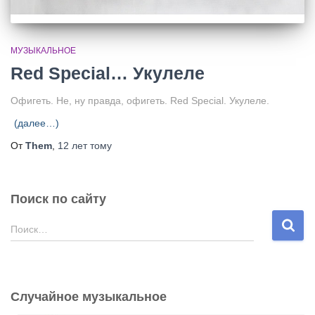
МУЗЫКАЛЬНОЕ
Red Special… Укулеле
Офигеть. Не, ну правда, офигеть. Red Special. Укулеле.
(далее…)
От
Them
,
12 лет
тому
Поиск по сайту
Н
Поиск…
а
й
т
и
Случайное музыкальное
: