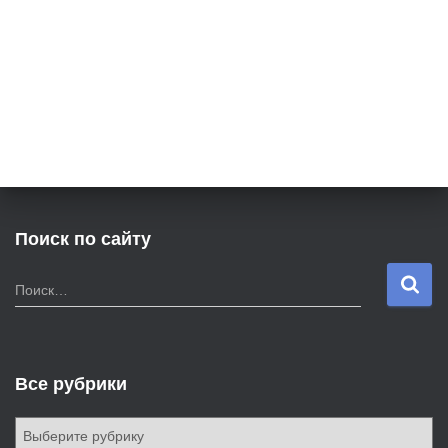
Поиск по сайту
Н
Поиск…
а
й
т
и
Все рубрики
:
В