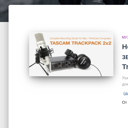
МУ
Н
з
T
Уш
до
(д
От