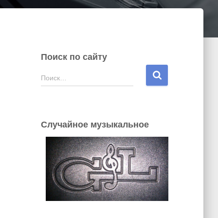
Поиск по сайту
Н
Поиск…
а
й
т
и
Случайное музыкальное
: