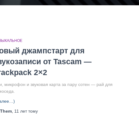
ЗЫКАЛЬНОЕ
овый джампстарт для
вукозаписи от Tascam —
rackpack 2×2
и, микрофон и звуковая карта за пару сотен — рай для
моседа.
алее…)
Them
,
11 лет
тому