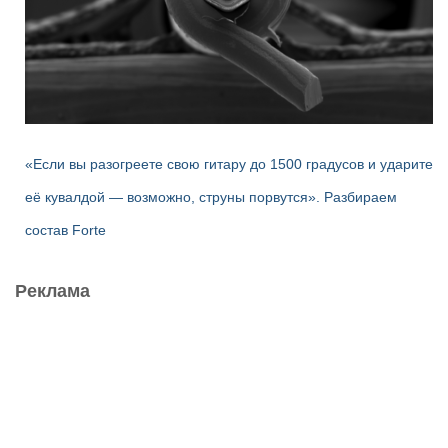
«Если вы разогреете свою гитару до 1500 градусов и ударите
её кувалдой — возможно, струны порвутся». Разбираем
состав Forte
Реклама