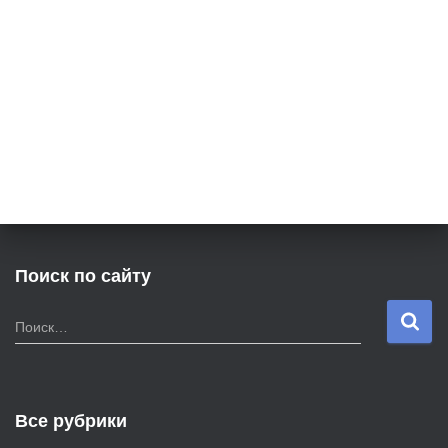
Поиск по сайту
Н
Поиск…
а
й
т
и
Все рубрики
: