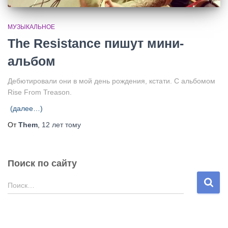
МУЗЫКАЛЬНОЕ
The Resistance пишут мини-
альбом
Дебютировали они в мой день рождения, кстати. С альбомом
Rise From Treason.
(далее…)
От
Them
,
12 лет
тому
Поиск по сайту
Н
Поиск…
а
й
т
и