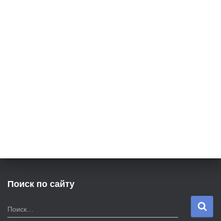
Поиск по сайту
Н
Поиск…
а