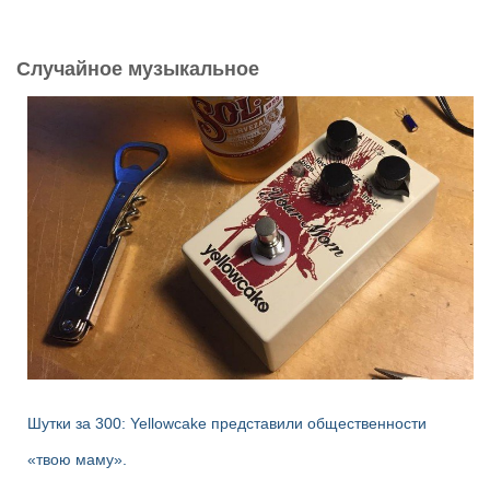
й
т
и
Случайное музыкальное
:
Шутки за 300: Yellowcake представили общественности
«твою маму».