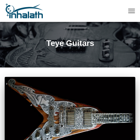
ПЕР
НАВ
Teye Guitars