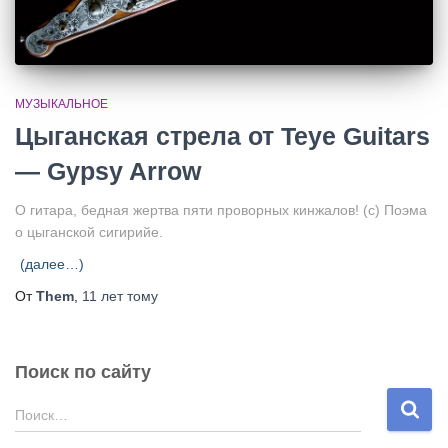
МУЗЫКАЛЬНОЕ
Цыганская стрела от Teye Guitars
— Gypsy Arrow
О гитара, бедная жертва пяти проворных кинжалов! (с) Поэма
о цыганской сигирийе.
(далее…)
От
Them
,
11 лет
тому
Поиск по сайту
Н
Поиск…
а