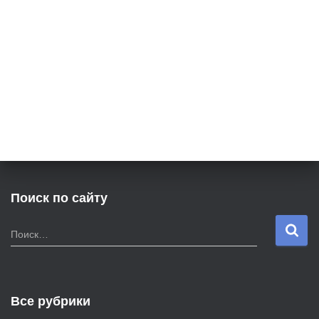
Поиск по сайту
Н
Поиск…
а
й
т
и
Все рубрики
: