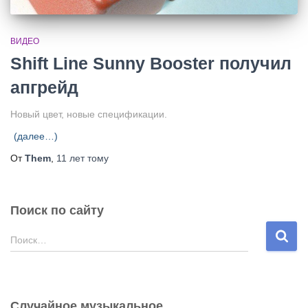
ВИДЕО
Shift Line Sunny Booster получил
апгрейд
Новый цвет, новые спецификации.
(далее…)
От
Them
,
11 лет
тому
Поиск по сайту
Н
Поиск…
а
й
т
и
Случайное музыкальное