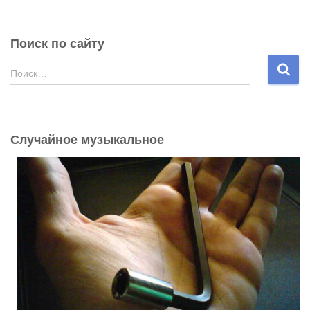
Поиск по сайту
Н
Поиск…
а
й
т
и
Случайное музыкальное
: