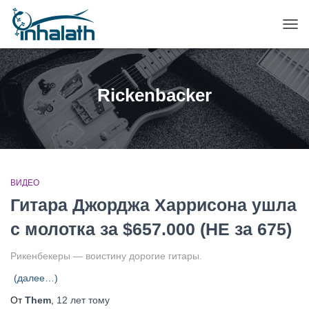
ПЕР
НАВ
Rickenbacker
ВИДЕО
Гитара Джорджа Харрисона ушла
с молотка за $657.000 (НЕ за 675)
Рикенбекеры — воистину дорогие гитары.
(далее…)
От
Them
,
12 лет
тому