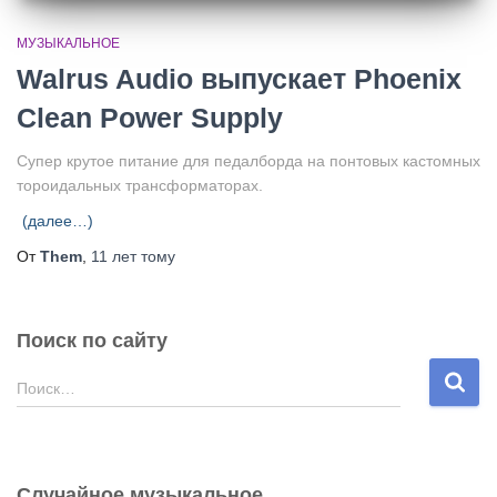
МУЗЫКАЛЬНОЕ
Walrus Audio выпускает Phoenix
Clean Power Supply
Супер крутое питание для педалборда на понтовых кастомных
тороидальных трансформаторах.
(далее…)
От
Them
,
11 лет
тому
Поиск по сайту
Н
Поиск…
а
й
т
и
Случайное музыкальное